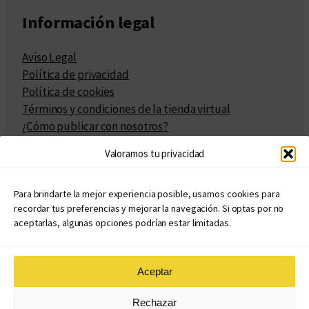
Información legal
Aviso Legal
Política de privacidad
Política de cookies
Términos y condiciones de la tienda virtual
¿Cómo publicar con nosotros?
Compra y venta de derechos
Valoramos tu privacidad
Políticas de publicación
Facturación
Políticas de coedición
Para brindarte la mejor experiencia posible, usamos cookies para
recordar tus preferencias y mejorar la navegación. Si optas por no
Atribuciones
aceptarlas, algunas opciones podrían estar limitadas.
Aceptar
© Copyright 2020 – 2026
Rechazar