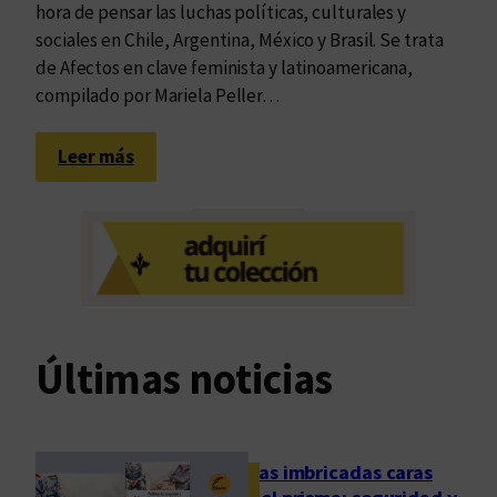
hora de pensar las luchas políticas, culturales y
sociales en Chile, Argentina, México y Brasil. Se trata
de Afectos en clave feminista y latinoamericana,
compilado por Mariela Peller…
:
Leer más
A
f
e
c
t
o
s
Últimas noticias
e
n
l
a
Las imbricadas caras
m