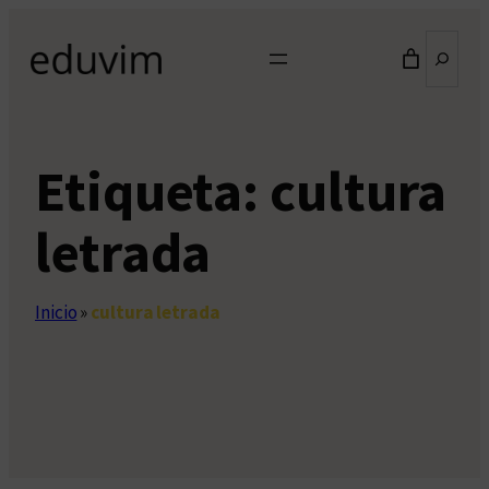
Saltar
Buscar
al
contenido
Etiqueta:
cultura
letrada
Inicio
»
cultura letrada