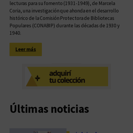
lecturas para su fomento (1931-1949), de Marcela
Coria, una investigación que ahonda en el desarrollo
histórico de la Comisión Protectora de Bibliotecas
Populares (CONABIP) durante las décadas de 1930 y
1940.
:
Leer más
B
i
b
l
i
o
t
Últimas noticias
e
c
a
s