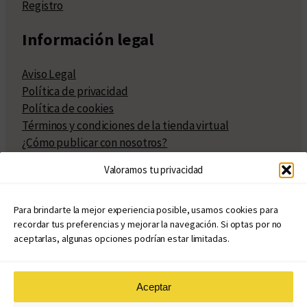
Registro
Información legal
Aviso Legal
Política de privacidad
Política de cookies
Términos y condiciones de la tienda virtual
¿Cómo publicar con nosotros?
Compra y venta de derechos
Valoramos tu privacidad
Políticas de publicación
Facturación
Políticas de coedición
Para brindarte la mejor experiencia posible, usamos cookies para
recordar tus preferencias y mejorar la navegación. Si optas por no
Atribuciones
aceptarlas, algunas opciones podrían estar limitadas.
Aceptar
© Copyright 2020 – 2026