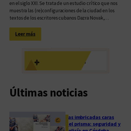
en el siglo XXI. Se trata de un estudio crítico que nos
muestra las (re)configuraciones de la ciudad en los
textos de los escritores cubanos Dazra Novak,…
:
Leer más
A
n
d
a
r
L
a
Últimas noticias
s
H
a
b
Las imbricadas caras
a
del prisma: seguridad y
n
policía en Córdoba