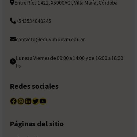
Entre Ríos 1421, X5900AGI, Villa María, Córdoba
+543534648245
contacto@eduvim.unvm.edu.ar
Lunes a Viernes de 09:00 a 14:00 y de 16:00 a 18:00
hs
Redes sociales
Facebook
Instagram
LinkedIn
Twitter
YouTube
Páginas del sitio