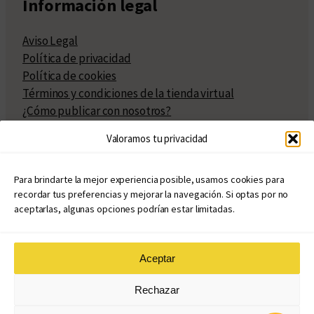
Información legal
Aviso Legal
Política de privacidad
Política de cookies
Términos y condiciones de la tienda virtual
¿Cómo publicar con nosotros?
Compra y venta de derechos
Valoramos tu privacidad
Políticas de publicación
Facturación
Políticas de coedición
Para brindarte la mejor experiencia posible, usamos cookies para
recordar tus preferencias y mejorar la navegación. Si optas por no
Atribuciones
aceptarlas, algunas opciones podrían estar limitadas.
Aceptar
© Copyright 2020 – 2026
Rechazar
eduvim.com.ar
| Todos los derechos reservados