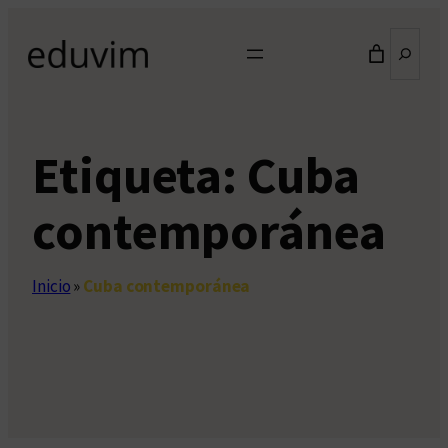
Saltar
Buscar
al
contenido
Etiqueta:
Cuba
contemporánea
Inicio
»
Cuba contemporánea