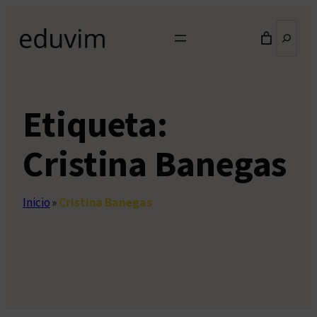
Saltar
Buscar
al
contenido
Etiqueta:
Cristina Banegas
Inicio
»
Cristina Banegas