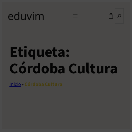
Saltar
Buscar
al
contenido
Etiqueta:
Córdoba Cultura
Inicio
»
Córdoba Cultura