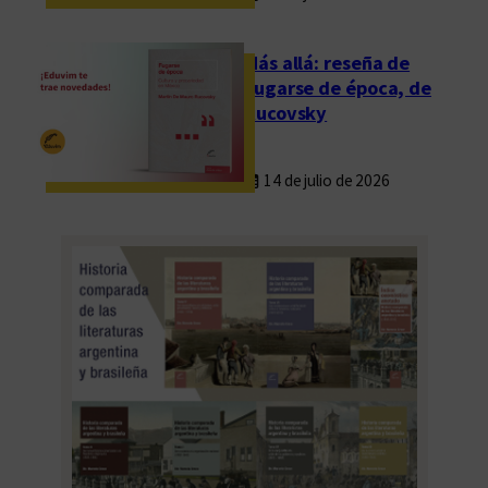
”
p
Más allá: reseña de
o
Fugarse de época, de
r
Rucovsky
l
a
14 de julio de 2026
U
n
i
v
e
r
s
i
d
a
d
d