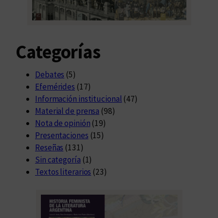
e
V
i
Categorías
l
l
a
Debates
(5)
M
Efemérides
(17)
a
Información institucional
(47)
r
Material de prensa
(98)
í
Nota de opinión
(19)
a
Presentaciones
(15)
Reseñas
(131)
Sin categoría
(1)
Textos literarios
(23)