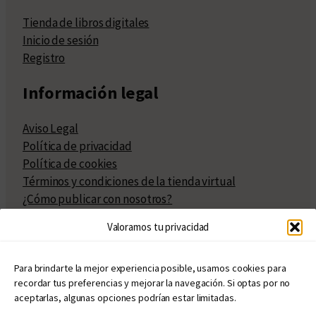
Tienda de libros digitales
Inicio de sesión
Registro
Información legal
Aviso Legal
Política de privacidad
Política de cookies
Términos y condiciones de la tienda virtual
¿Cómo publicar con nosotros?
Compra y venta de derechos
Valoramos tu privacidad
Políticas de publicación
Facturación
Políticas de coedición
Para brindarte la mejor experiencia posible, usamos cookies para
recordar tus preferencias y mejorar la navegación. Si optas por no
Atribuciones
aceptarlas, algunas opciones podrían estar limitadas.