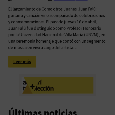
El lanzamiento de Como otros Juanes. Juan Falú:
guitarra y canción vino acompañado de celebraciones
y conmemoraciones. El pasado jueves 16 de abril,
Juan Falú fue distinguido como Profesor Honorario
por la Universidad Nacional de Villa María (UNVM), en
una ceremonia homenaje que contó con un segmento
de música en vivo a cargo del artista…
:
Leer más
J
u
a
n
F
a
l
Últimas noticias
ú