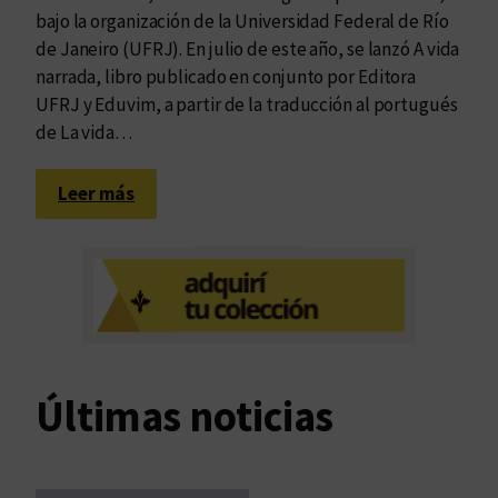
bajo la organización de la Universidad Federal de Río
de Janeiro (UFRJ). En julio de este año, se lanzó A vida
narrada, libro publicado en conjunto por Editora
UFRJ y Eduvim, a partir de la traducción al portugués
de La vida…
:
Leer más
N
u
e
v
a
p
r
Últimas noticias
e
s
e