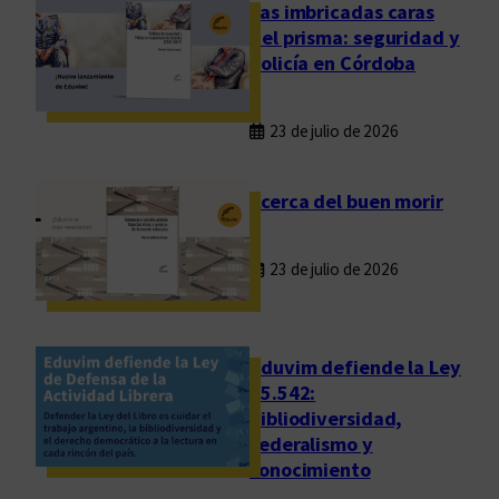
n
Las imbricadas caras
t
del prisma: seguridad y
a
policía en Córdoba
c
i
23 de julio de 2026
ó
n
p
Acerca del buen morir
a
r
23 de julio de 2026
a
“
A
v
Eduvim defiende la Ley
i
25.542:
bibliodiversidad,
d
federalismo y
a
conocimiento
n