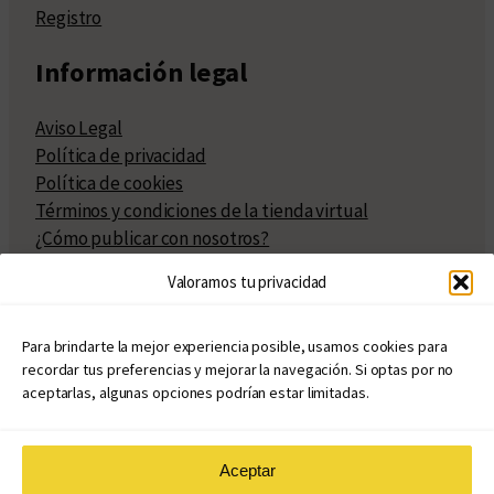
Registro
Información legal
Aviso Legal
Política de privacidad
Política de cookies
Términos y condiciones de la tienda virtual
¿Cómo publicar con nosotros?
Compra y venta de derechos
Valoramos tu privacidad
Políticas de publicación
Facturación
Políticas de coedición
Para brindarte la mejor experiencia posible, usamos cookies para
recordar tus preferencias y mejorar la navegación. Si optas por no
Atribuciones
aceptarlas, algunas opciones podrían estar limitadas.
Aceptar
© Copyright 2020 – 2026