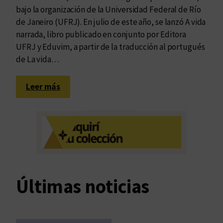
bajo la organización de la Universidad Federal de Río
de Janeiro (UFRJ). En julio de este año, se lanzó A vida
narrada, libro publicado en conjunto por Editora
UFRJ y Eduvim, a partir de la traducción al portugués
de La vida…
:
Leer más
N
u
e
v
a
p
r
Últimas noticias
e
s
e