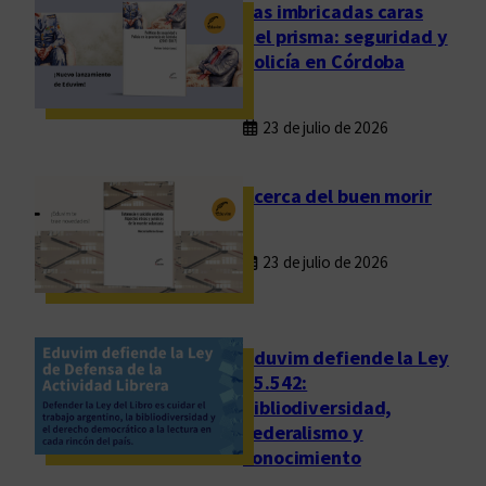
n
Las imbricadas caras
t
del prisma: seguridad y
a
policía en Córdoba
c
i
23 de julio de 2026
ó
n
p
Acerca del buen morir
a
r
23 de julio de 2026
a
“
A
v
Eduvim defiende la Ley
i
25.542:
bibliodiversidad,
d
federalismo y
a
conocimiento
n