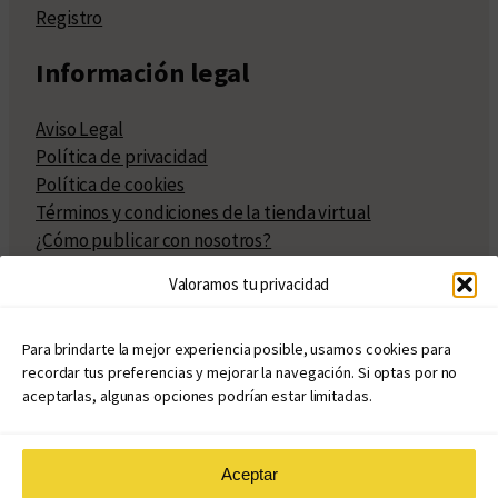
Registro
Información legal
Aviso Legal
Política de privacidad
Política de cookies
Términos y condiciones de la tienda virtual
¿Cómo publicar con nosotros?
Compra y venta de derechos
Valoramos tu privacidad
Políticas de publicación
Facturación
Políticas de coedición
Para brindarte la mejor experiencia posible, usamos cookies para
recordar tus preferencias y mejorar la navegación. Si optas por no
Atribuciones
aceptarlas, algunas opciones podrían estar limitadas.
Aceptar
© Copyright 2020 – 2026