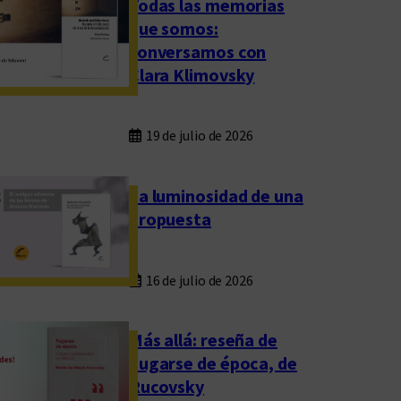
Todas las memorias
que somos:
conversamos con
Clara Klimovsky
19 de julio de 2026
La luminosidad de una
propuesta
16 de julio de 2026
Más allá: reseña de
Fugarse de época, de
Rucovsky