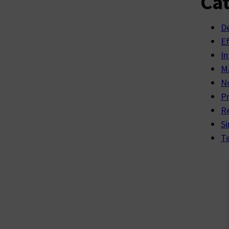
Cat
D
E
In
Ma
No
P
R
Si
Te