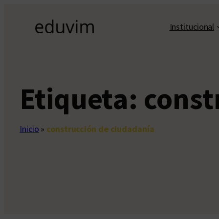
Saltar
al
Institucional
contenido
Etiqueta:
const
Inicio
»
construcción de ciudadanía