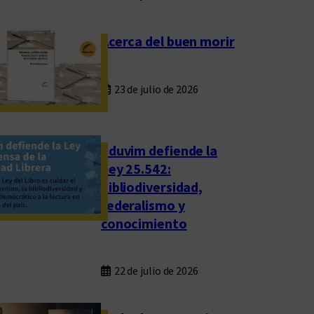
Acerca del buen morir
23 de julio de 2026
Eduvim defiende la
Ley 25.542:
bibliodiversidad,
federalismo y
conocimiento
22 de julio de 2026