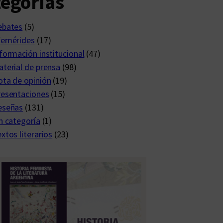
egorías
ebates
(5)
femérides
(17)
formación institucional
(47)
terial de prensa
(98)
ta de opinión
(19)
resentaciones
(15)
eseñas
(131)
n categoría
(1)
xtos literarios
(23)