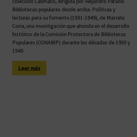
colección Calímaco, dirigida por Alejandro Parada:
Bibliotecas populares desde arriba. Políticas y
lecturas para su fomento (1931-1949), de Marcela
Coria, una investigación que ahonda en el desarrollo
histórico de la Comisión Protectora de Bibliotecas
Populares (CONABIP) durante las décadas de 1930 y
1940.
:
Leer más
B
i
b
l
i
o
t
e