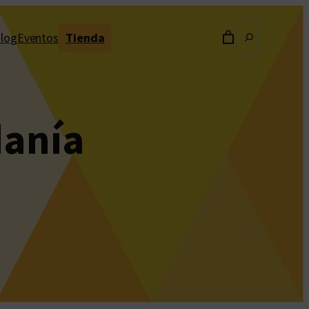
Buscar
log
Eventos
Tienda
danía