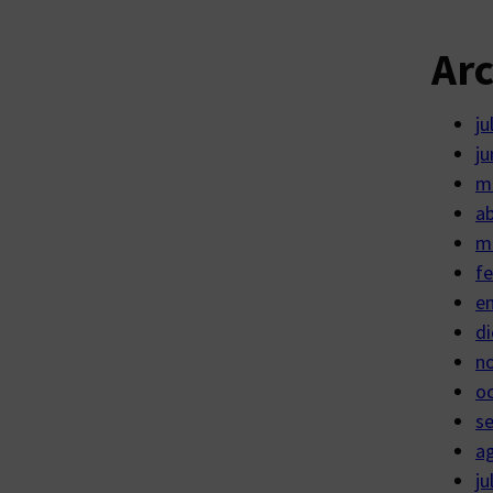
Ar
ju
ju
m
ab
m
fe
e
di
n
o
s
a
ju