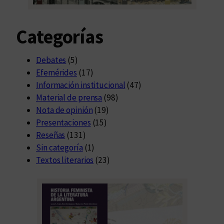
r
a
Categorías
e
d
i
Debates
(5)
c
Efemérides
(17)
i
Información institucional
(47)
ó
Material de prensa
(98)
n
Nota de opinión
(19)
Presentaciones
(15)
Reseñas
(131)
Sin categoría
(1)
Textos literarios
(23)