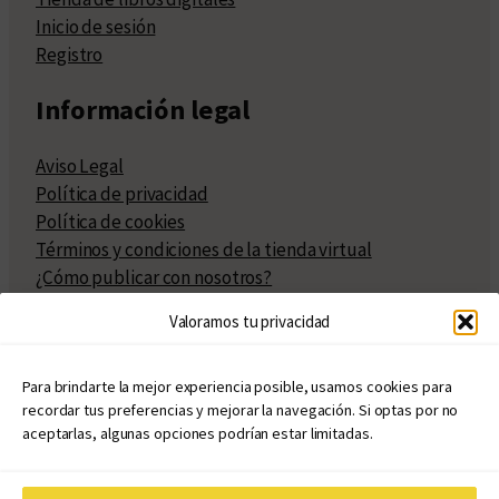
Inicio de sesión
Registro
Información legal
Aviso Legal
Política de privacidad
Política de cookies
Términos y condiciones de la tienda virtual
¿Cómo publicar con nosotros?
Compra y venta de derechos
Valoramos tu privacidad
Políticas de publicación
Facturación
Políticas de coedición
Para brindarte la mejor experiencia posible, usamos cookies para
recordar tus preferencias y mejorar la navegación. Si optas por no
Atribuciones
aceptarlas, algunas opciones podrían estar limitadas.