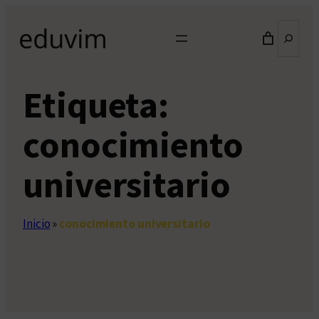
Saltar
Buscar
al
contenido
Etiqueta:
conocimiento
universitario
Inicio
»
conocimiento universitario