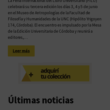
La Feria Internacional del Libro Universitario (FILU)
celebrará su tercera edición los días 3, 4 y 5 de junio
en el Museo de Antropologías de la Facultad de
Filosofía y Humanidades de la UNC (Hipólito Yrigoyen
174, Córdoba). El encuentro es impulsado por la Mesa
de la Edición Universitaria de Córdoba y reunirá a
editores,…
:
Leer más
L
a
F
e
r
i
a
Últimas noticias
I
n