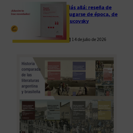
U
Más allá: reseña de
)
Fugarse de época, de
c
Rucovsky
e
l
14 de julio de 2026
e
b
r
a
r
á
s
u
t
e
r
c
e