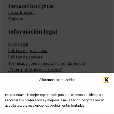
Tienda de libros digitales
Inicio de sesión
Registro
Información legal
Aviso Legal
Política de privacidad
Política de cookies
Términos y condiciones de la tienda virtual
¿Cómo publicar con nosotros?
Compra y venta de derechos
Valoramos tu privacidad
Políticas de publicación
Facturación
Políticas de coedición
Para brindarte la mejor experiencia posible, usamos cookies para
recordar tus preferencias y mejorar la navegación. Si optas por no
Atribuciones
aceptarlas, algunas opciones podrían estar limitadas.