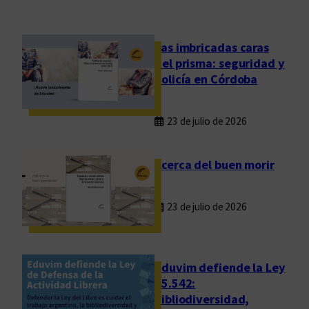
n
u
a
Las imbricadas caras
l
del prisma: seguridad y
d
policía en Córdoba
e
l
23 de julio de 2026
C
o
m
Acerca del buen morir
i
t
23 de julio de 2026
é
d
e
A
Eduvim defiende la Ley
s
25.542:
bibliodiversidad,
i