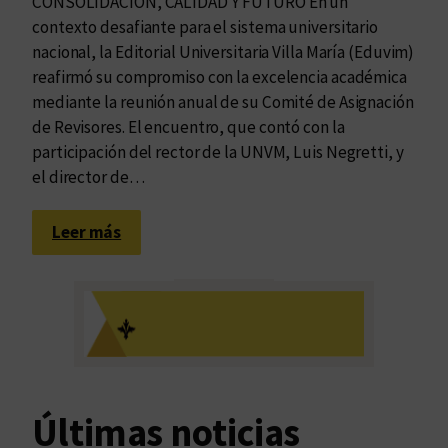
CONSOLIDACIÓN, CALIDAD Y FUTURO En un
contexto desafiante para el sistema universitario
nacional, la Editorial Universitaria Villa María (Eduvim)
reafirmó su compromiso con la excelencia académica
mediante la reunión anual de su Comité de Asignación
de Revisores. El encuentro, que contó con la
participación del rector de la UNVM, Luis Negretti, y
el director de…
:
Leer más
R
e
u
n
i
ó
n
Últimas noticias
a