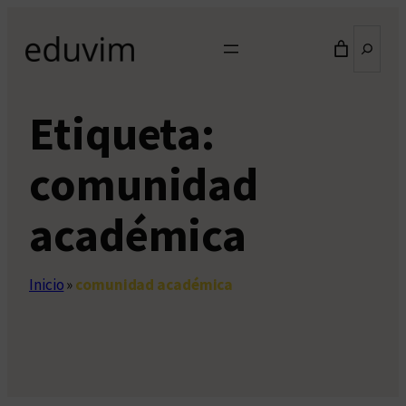
Saltar
Buscar
al
contenido
Etiqueta:
comunidad
académica
Inicio
»
comunidad académica