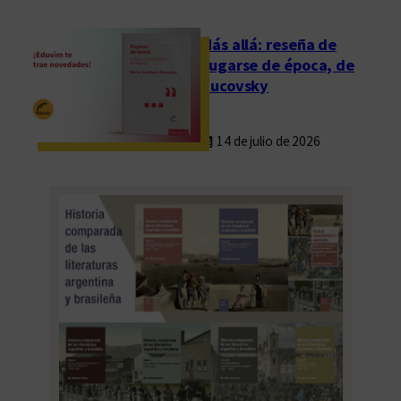
d
e
Más allá: reseña de
E
Fugarse de época, de
d
Rucovsky
u
v
14 de julio de 2026
i
m