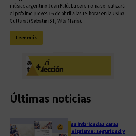
músico argentino Juan Falú. La ceremonia se realizará
el próximo jueves 16 de abril a las 19 horas en la Usina
Cultural (Sabatini 51, Villa María).
:
Leer más
L
a
U
N
V
M
d
Últimas noticias
i
s
t
i
Las imbricadas caras
n
del prisma: seguridad y