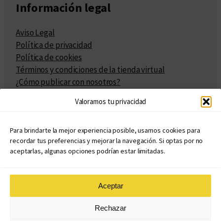
Información legal
Aviso Legal
Política de privacidad
Política de cookies
Términos y condiciones de la tienda virtual
¿Cómo publicar con nosotros?
Compra y venta de derechos
Valoramos tu privacidad
Políticas de publicación
Facturación
Políticas de coedición
Para brindarte la mejor experiencia posible, usamos cookies para
recordar tus preferencias y mejorar la navegación. Si optas por no
Atribuciones
aceptarlas, algunas opciones podrían estar limitadas.
Aceptar
© Copyright 2020 – 2026
Rechazar
eduvim.com.ar
| Todos los derechos reservados