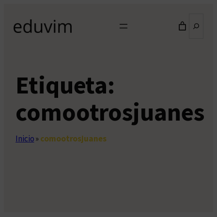
Saltar
Buscar
al
contenido
Etiqueta:
comootrosjuanes
Inicio
»
comootrosjuanes