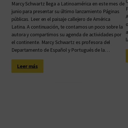
C
Marcy Schwartz llega a Latinoamérica en este mes de
P
junio para presentar su último lanzamiento Páginas
A
públicas. Leer en el paisaje callejero de América
o
Latina. A continuación, te contamos un poco sobre la
a
autora y compartimos su agenda de actividades por
el continente. Marcy Schwartz es profesora del
Departamento de Español y Portugués de la…
:
Leer más
I
t
i
n
e
r
a
r