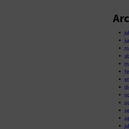
Ar
ju
ju
m
ab
m
fe
e
di
n
o
s
a
ju