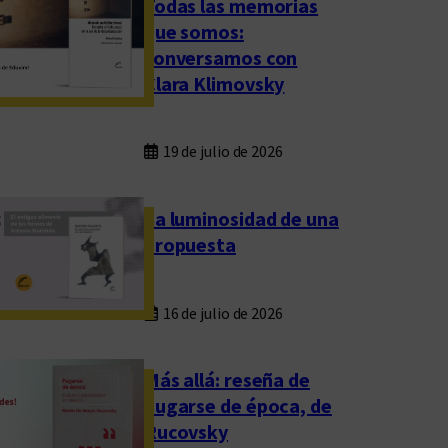
Todas las memorias
que somos:
conversamos con
Clara Klimovsky
19 de julio de 2026
La luminosidad de una
propuesta
16 de julio de 2026
Más allá: reseña de
Fugarse de época, de
Rucovsky