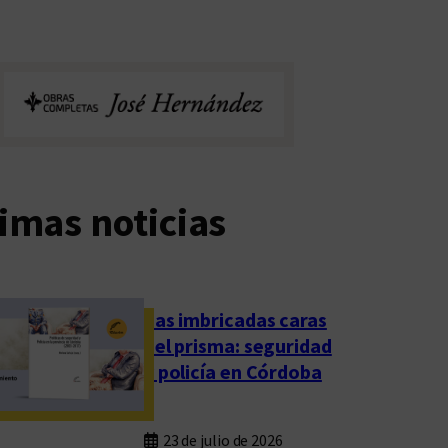
imas noticias
Las imbricadas caras
del prisma: seguridad
y policía en Córdoba
23 de julio de 2026