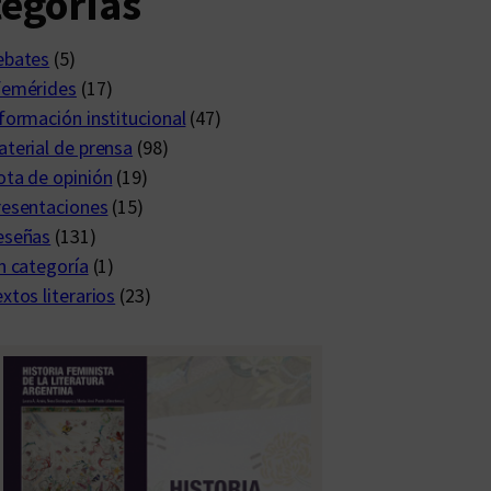
egorías
ebates
(5)
femérides
(17)
formación institucional
(47)
terial de prensa
(98)
ta de opinión
(19)
resentaciones
(15)
eseñas
(131)
n categoría
(1)
xtos literarios
(23)