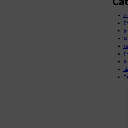
Cat
D
E
In
Ma
No
P
R
Si
Te