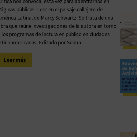
rítica nos convoca, esta vez para adentrarnos en
áginas públicas. Leer en el paisaje callejero de
mérica Latina, de Marcy Schwartz. Se trata de una
bra que reúne investigaciones de la autora en torno
 los programas de lectura en público en ciudades
latinoamericanas. Editado por Selma…
:
Leer más
C
i
u
d
a
d
e
s
d