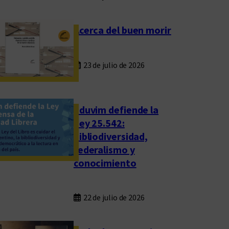
Acerca del buen morir
23 de julio de 2026
Eduvim defiende la
Ley 25.542:
bibliodiversidad,
federalismo y
conocimiento
22 de julio de 2026