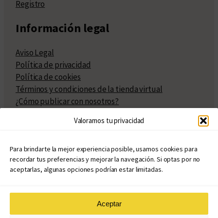
Registro
Información legal
Aviso Legal
Política de privacidad
Política de cookies
Términos y condiciones de la tienda virtual
¿Cómo publicar con nosotros?
Compra y venta de derechos
Valoramos tu privacidad
Políticas de publicación
Facturación
Políticas de coedición
Para brindarte la mejor experiencia posible, usamos cookies para
recordar tus preferencias y mejorar la navegación. Si optas por no
Atribuciones
aceptarlas, algunas opciones podrían estar limitadas.
Aceptar
© Copyright 2020 – 2026