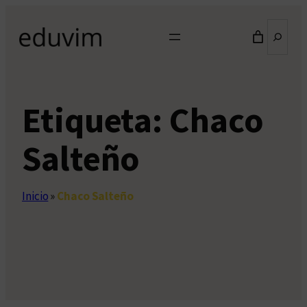
Saltar
Buscar
al
contenido
Etiqueta:
Chaco
Salteño
Inicio
»
Chaco Salteño