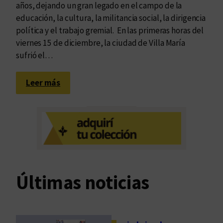
años, dejando un gran legado en el campo de la
educación, la cultura, la militancia social, la dirigencia
política y el trabajo gremial. En las primeras horas del
viernes 15 de diciembre, la ciudad de Villa María
sufrió el…
:
Leer más
A
d
i
ó
s
,
q
Últimas noticias
u
e
r
i