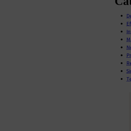
Cat
D
E
In
Ma
No
P
R
Si
Te