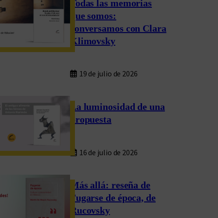
Todas las memorias
que somos:
conversamos con Clara
Klimovsky
19 de julio de 2026
La luminosidad de una
propuesta
16 de julio de 2026
Más allá: reseña de
Fugarse de época, de
Rucovsky