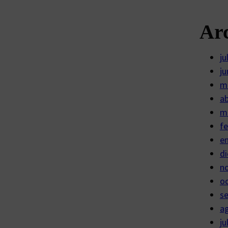
Ar
ju
ju
m
ab
m
fe
e
di
n
o
s
a
ju