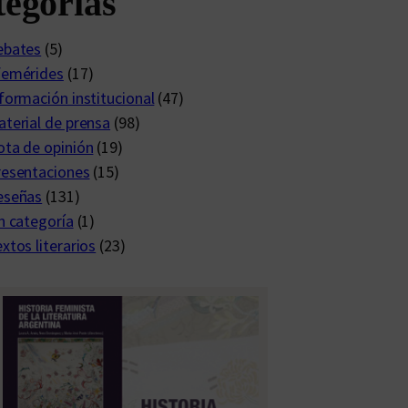
egorías
ebates
(5)
femérides
(17)
formación institucional
(47)
terial de prensa
(98)
ta de opinión
(19)
resentaciones
(15)
eseñas
(131)
n categoría
(1)
xtos literarios
(23)