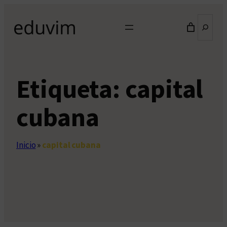
Saltar
Buscar
al
contenido
Etiqueta:
capital
cubana
Inicio
»
capital cubana