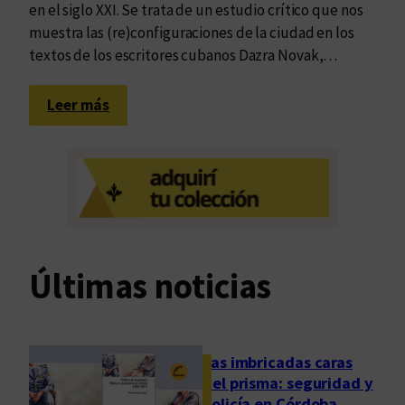
en el siglo XXI. Se trata de un estudio crítico que nos
muestra las (re)configuraciones de la ciudad en los
textos de los escritores cubanos Dazra Novak,…
:
Leer más
A
n
d
a
r
L
a
Últimas noticias
s
H
a
b
Las imbricadas caras
a
del prisma: seguridad y
n
policía en Córdoba