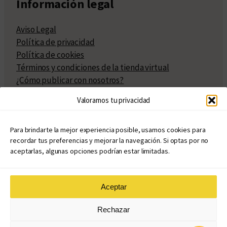
Información legal
Aviso Legal
Política de privacidad
Política de cookies
Términos y condiciones de la tienda virtual
¿Cómo publicar con nosotros?
Compra y venta de derechos
Valoramos tu privacidad
Políticas de publicación
Facturación
Políticas de coedición
Para brindarte la mejor experiencia posible, usamos cookies para
recordar tus preferencias y mejorar la navegación. Si optas por no
Atribuciones
aceptarlas, algunas opciones podrían estar limitadas.
Aceptar
© Copyright 2020 – 2026
Rechazar
eduvim.com.ar
| Todos los derechos reservados