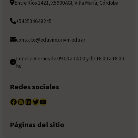
Entre Ríos 1421, X5900AGI, Villa María, Córdoba
+543534648245
contacto@eduvim.unvm.edu.ar
Lunes a Viernes de 09:00 a 14:00 y de 16:00 a 18:00
hs
Redes sociales
Facebook
Instagram
LinkedIn
Twitter
YouTube
Páginas del sitio