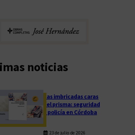
imas noticias
Las imbricadas caras
del prisma: seguridad
y policía en Córdoba
23 de julio de 2026