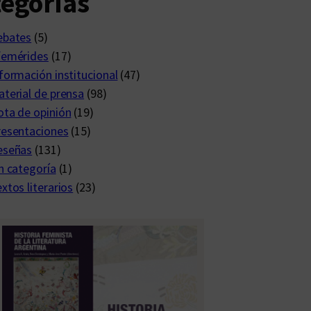
egorías
ebates
(5)
femérides
(17)
formación institucional
(47)
terial de prensa
(98)
ta de opinión
(19)
resentaciones
(15)
eseñas
(131)
n categoría
(1)
xtos literarios
(23)