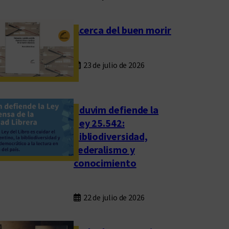
Acerca del buen morir
23 de julio de 2026
Eduvim defiende la
Ley 25.542:
bibliodiversidad,
federalismo y
conocimiento
22 de julio de 2026