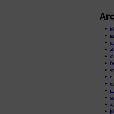
Ar
ju
ju
m
ab
m
fe
e
di
n
o
s
a
ju