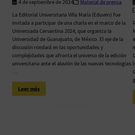
4 de septiembre de 2024
Material de prensa
La Editorial Universitaria Villa María (Eduvim) fue
invitada a participar de una charla en el marco de la
R
Universiada Cervantina 2024, que organiza la
M
Universidad de Guanajuato, de México. El eje de la
e
discusión rondará en las oportunidades y
n
complejidades que afronta el universo de la edición
D
universitaria ante el aluvión de las nuevas tecnologías.
l
…
C
:
Leer más
P
e
n
s
a