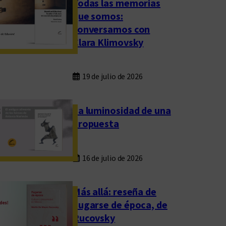
Todas las memorias
que somos:
conversamos con
Clara Klimovsky
19 de julio de 2026
La luminosidad de una
propuesta
16 de julio de 2026
Más allá: reseña de
Fugarse de época, de
Rucovsky