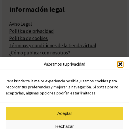
Información legal
Aviso Legal
Política de privacidad
Política de cookies
Términos y condiciones de la tienda virtual
¿Cómo publicar con nosotros?
Compra y venta de derechos
Valoramos tu privacidad
Políticas de publicación
Facturación
Políticas de coedición
Para brindarte la mejor experiencia posible, usamos cookies para
recordar tus preferencias y mejorar la navegación. Si optas por no
Atribuciones
aceptarlas, algunas opciones podrían estar limitadas.
Aceptar
© Copyright 2020 – 2026
Rechazar