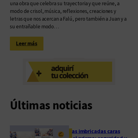
una obra que celebra su trayectoria y que reúne, a
modo de crisol, música, reflexiones, creaciones y
letras que nos acercan a Falú, pero también a Juan y a
su entrañable modo…
:
Leer más
J
u
a
n
l
l
e
Últimas noticias
v
a
u
n
Las imbricadas caras
c