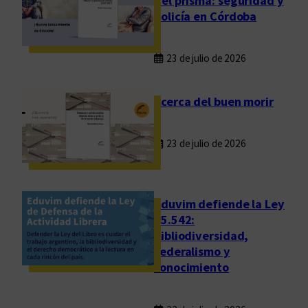
del prisma: seguridad y
a
policía en Córdoba
n
t
23 de julio de 2026
o
Acerca del buen morir
23 de julio de 2026
Eduvim defiende la Ley
25.542:
bibliodiversidad,
federalismo y
conocimiento