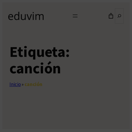
Saltar
Buscar
al
contenido
Etiqueta:
canción
Inicio
»
canción