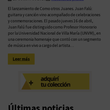
El lanzamiento de Como otros Juanes. Juan Falú:
guitarra y canción vino acompañado de celebraciones
y conmemoraciones. El pasado jueves 16 de abril,
Juan Falú fue distinguido como Profesor Honorario
por la Universidad Nacional de Villa María (UNVM), en
una ceremonia homenaje que contó con un segmento
de música en vivo a cargo del artista…
:
Leer más
J
u
a
n
F
a
l
Últimas noticias
ú