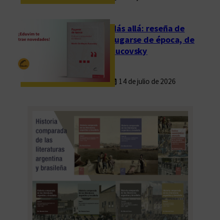
”
p
Más allá: reseña de
o
Fugarse de época, de
r
Rucovsky
l
a
14 de julio de 2026
U
n
i
v
e
r
s
i
d
a
d
d