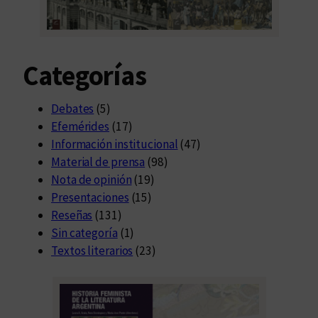
e
V
i
Categorías
l
l
a
Debates
(5)
M
Efemérides
(17)
a
Información institucional
(47)
r
Material de prensa
(98)
í
Nota de opinión
(19)
a
Presentaciones
(15)
Reseñas
(131)
Sin categoría
(1)
Textos literarios
(23)