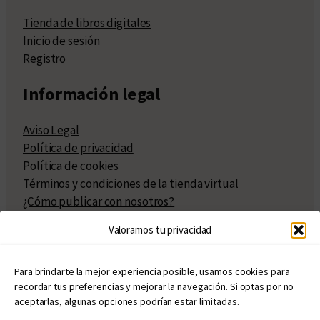
Tienda de libros digitales
Inicio de sesión
Registro
Información legal
Aviso Legal
Política de privacidad
Política de cookies
Términos y condiciones de la tienda virtual
¿Cómo publicar con nosotros?
Compra y venta de derechos
Valoramos tu privacidad
Políticas de publicación
Facturación
Políticas de coedición
Para brindarte la mejor experiencia posible, usamos cookies para
recordar tus preferencias y mejorar la navegación. Si optas por no
Atribuciones
aceptarlas, algunas opciones podrían estar limitadas.