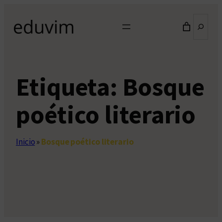
Saltar
Buscar
al
contenido
Etiqueta:
Bosque
poético literario
Inicio
»
Bosque poético literario