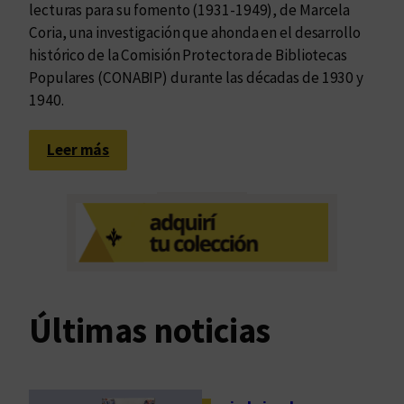
lecturas para su fomento (1931-1949), de Marcela
Coria, una investigación que ahonda en el desarrollo
histórico de la Comisión Protectora de Bibliotecas
Populares (CONABIP) durante las décadas de 1930 y
1940.
:
Leer más
B
i
b
l
i
o
t
Últimas noticias
e
c
a
s