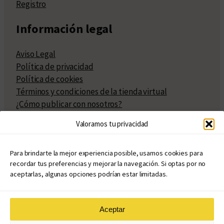
Registro
Información legal
Aviso Legal
Política de privacidad
Política de cookies
Términos y condiciones de la tienda virtual
¿Cómo publicar con nosotros?
Compra y venta de derechos
Valoramos tu privacidad
Políticas de publicación
Facturación
Políticas de coedición
Para brindarte la mejor experiencia posible, usamos cookies para
recordar tus preferencias y mejorar la navegación. Si optas por no
Atribuciones
aceptarlas, algunas opciones podrían estar limitadas.
Aceptar
© Copyright 2020 – 2026