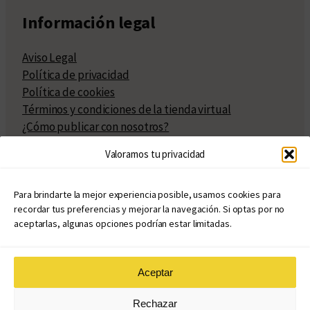
Información legal
Aviso Legal
Política de privacidad
Política de cookies
Términos y condiciones de la tienda virtual
¿Cómo publicar con nosotros?
Compra y venta de derechos
Valoramos tu privacidad
Políticas de publicación
Facturación
Políticas de coedición
Para brindarte la mejor experiencia posible, usamos cookies para
recordar tus preferencias y mejorar la navegación. Si optas por no
Atribuciones
aceptarlas, algunas opciones podrían estar limitadas.
Aceptar
© Copyright 2020 – 2026
Rechazar