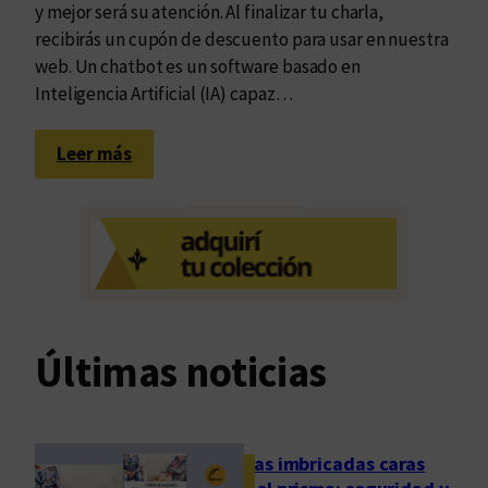
y mejor será su atención. Al finalizar tu charla,
recibirás un cupón de descuento para usar en nuestra
web. Un chatbot es un software basado en
Inteligencia Artificial (IA) capaz…
:
Leer más
¡
A
y
u
d
a
n
Últimas noticias
o
s
a
e
Las imbricadas caras
n