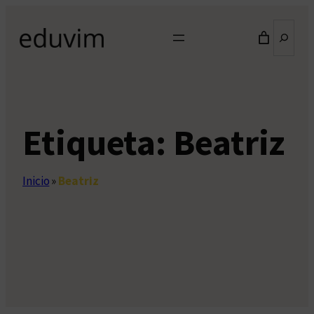
Saltar
Buscar
al
contenido
Etiqueta:
Beatriz
Inicio
»
Beatriz