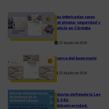
n
u
a
Las imbricadas caras
l
del prisma: seguridad y
d
policía en Córdoba
e
l
23 de julio de 2026
C
o
m
Acerca del buen morir
i
t
23 de julio de 2026
é
d
e
A
Eduvim defiende la Ley
s
25.542:
bibliodiversidad,
i