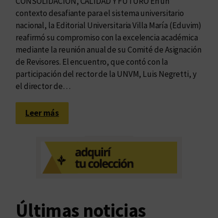
CONSOLIDACIÓN, CALIDAD Y FUTURO En un
contexto desafiante para el sistema universitario
nacional, la Editorial Universitaria Villa María (Eduvim)
reafirmó su compromiso con la excelencia académica
mediante la reunión anual de su Comité de Asignación
de Revisores. El encuentro, que contó con la
participación del rector de la UNVM, Luis Negretti, y
el director de…
:
Leer más
R
e
u
n
i
ó
n
Últimas noticias
a