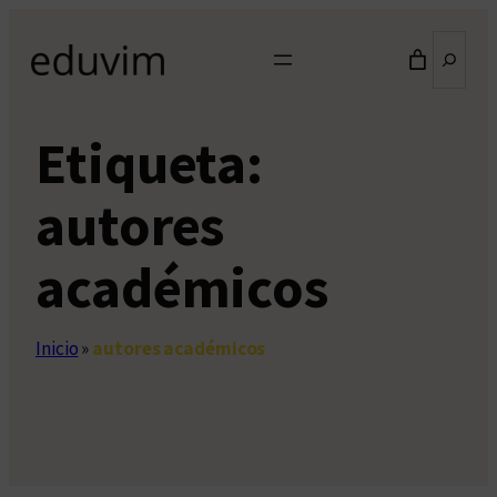
Saltar
Buscar
al
contenido
Etiqueta:
autores
académicos
Inicio
»
autores académicos