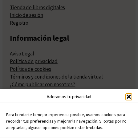
Tienda de libros digitales
Inicio de sesión
Registro
Información legal
Aviso Legal
Política de privacidad
Política de cookies
Términos y condiciones de la tienda virtual
¿Cómo publicar con nosotros?
Compra y venta de derechos
Valoramos tu privacidad
Políticas de publicación
Facturación
Políticas de coedición
Para brindarte la mejor experiencia posible, usamos cookies para
recordar tus preferencias y mejorar la navegación. Si optas por no
Atribuciones
aceptarlas, algunas opciones podrían estar limitadas.