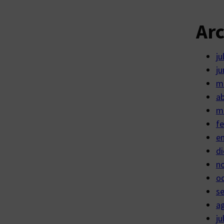
Ar
ju
ju
m
ab
m
fe
e
di
n
o
s
a
ju