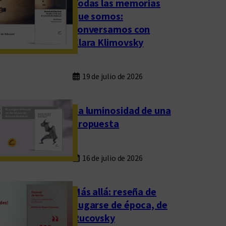
Todas las memorias
que somos:
conversamos con
Clara Klimovsky
19 de julio de 2026
La luminosidad de una
propuesta
16 de julio de 2026
Más allá: reseña de
Fugarse de época, de
Rucovsky