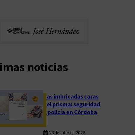
imas noticias
Las imbricadas caras
del prisma: seguridad
y policía en Córdoba
23 de julio de 2026