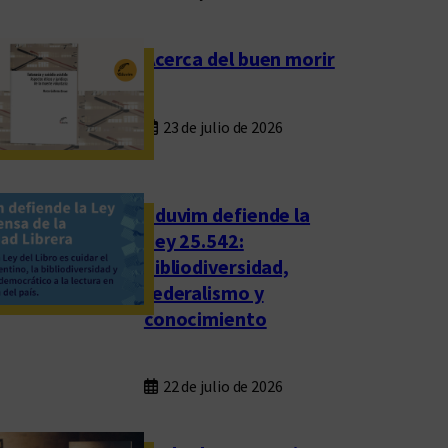
Acerca del buen morir
23 de julio de 2026
Eduvim defiende la
Ley 25.542:
bibliodiversidad,
federalismo y
conocimiento
22 de julio de 2026