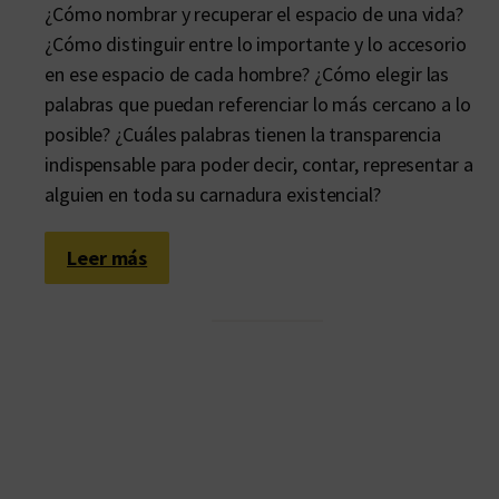
¿Cómo nombrar y recuperar el espacio de una vida?
¿Cómo distinguir entre lo importante y lo accesorio
en ese espacio de cada hombre? ¿Cómo elegir las
palabras que puedan referenciar lo más cercano a lo
posible? ¿Cuáles palabras tienen la transparencia
indispensable para poder decir, contar, representar a
alguien en toda su carnadura existencial?
:
Leer más
S
e
r
g
i
o
S
c