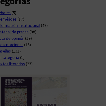
egorías
ebates
(5)
femérides
(17)
formación institucional
(47)
terial de prensa
(98)
ta de opinión
(19)
resentaciones
(15)
eseñas
(131)
n categoría
(1)
xtos literarios
(23)