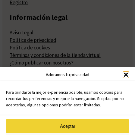
Registro
Información legal
Aviso Legal
Política de privacidad
Política de cookies
Términos y condiciones de la tienda virtual
¿Cómo publicar con nosotros?
Compra y venta de derechos
Valoramos tu privacidad
Políticas de publicación
Facturación
Políticas de coedición
Para brindarte la mejor experiencia posible, usamos cookies para
recordar tus preferencias y mejorar la navegación. Si optas por no
Atribuciones
aceptarlas, algunas opciones podrían estar limitadas.
Aceptar
© Copyright 2020 – 2026