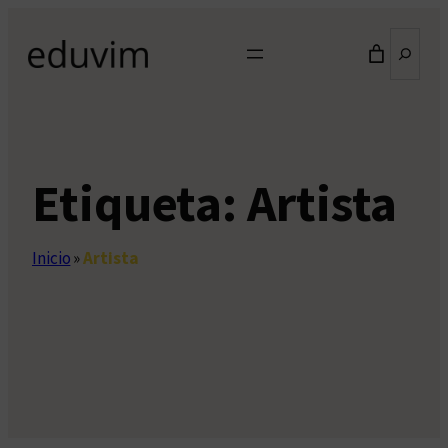
Saltar
Buscar
al
contenido
Etiqueta:
Artista
Inicio
»
Artista