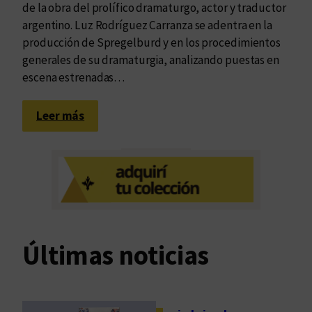
de la obra del prolífico dramaturgo, actor y traductor
argentino. Luz Rodríguez Carranza se adentra en la
producción de Spregelburd y en los procedimientos
generales de su dramaturgia, analizando puestas en
escena estrenadas…
:
Leer más
E
n
s
a
y
a
r
Últimas noticias
e
l
s
e