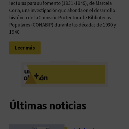
lecturas para su fomento (1931-1949), de Marcela
Coria, una investigación que ahonda en el desarrollo
histórico de la Comisión Protectora de Bibliotecas
Populares (CONABIP) durante las décadas de 1930 y
1940.
:
Leer más
B
i
b
l
i
o
t
Últimas noticias
e
c
a
s