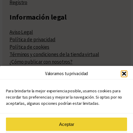
Registro
Información legal
Aviso Legal
Política de privacidad
Política de cookies
Términos y condiciones de la tienda virtual
¿Cómo publicar con nosotros?
Compra y venta de derechos
Valoramos tu privacidad
Políticas de publicación
Facturación
Políticas de coedición
Para brindarte la mejor experiencia posible, usamos cookies para
recordar tus preferencias y mejorar la navegación. Si optas por no
Atribuciones
aceptarlas, algunas opciones podrían estar limitadas.
Aceptar
© Copyright 2020 – 2026