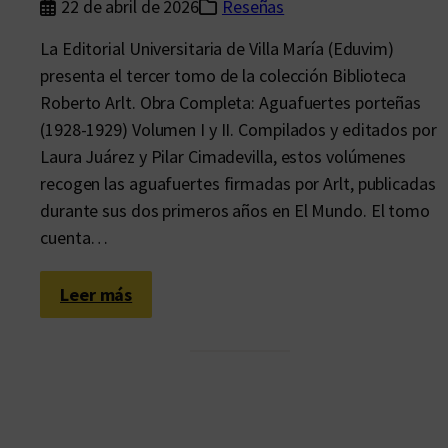
22 de abril de 2026
Reseñas
La Editorial Universitaria de Villa María (Eduvim)
presenta el tercer tomo de la colección Biblioteca
Roberto Arlt. Obra Completa: Aguafuertes porteñas
(1928-1929) Volumen I y II. Compilados y editados por
Laura Juárez y Pilar Cimadevilla, estos volúmenes
recogen las aguafuertes firmadas por Arlt, publicadas
durante sus dos primeros años en El Mundo. El tomo
cuenta…
:
Leer más
E
l
h
o
m