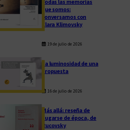
Todas las memorias
que somos:
conversamos con
Clara Klimovsky
19 de julio de 2026
La luminosidad de una
propuesta
16 de julio de 2026
Más allá: reseña de
Fugarse de época, de
Rucovsky