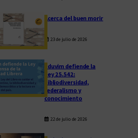
Acerca del buen morir
23 de julio de 2026
Eduvim defiende la
Ley 25.542:
bibliodiversidad,
federalismo y
conocimiento
22 de julio de 2026