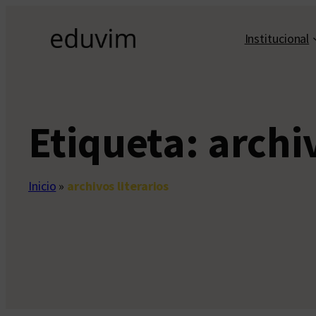
Saltar
al
Institucional
contenido
Etiqueta:
archiv
Inicio
»
archivos literarios