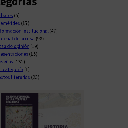
egorías
ebates
(5)
femérides
(17)
formación institucional
(47)
terial de prensa
(98)
ta de opinión
(19)
resentaciones
(15)
eseñas
(131)
n categoría
(1)
xtos literarios
(23)