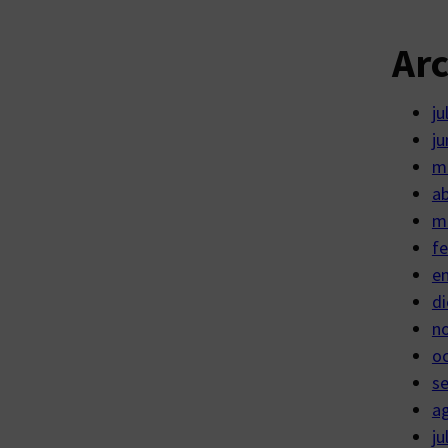
Ar
ju
ju
m
ab
m
fe
e
di
n
o
s
a
ju