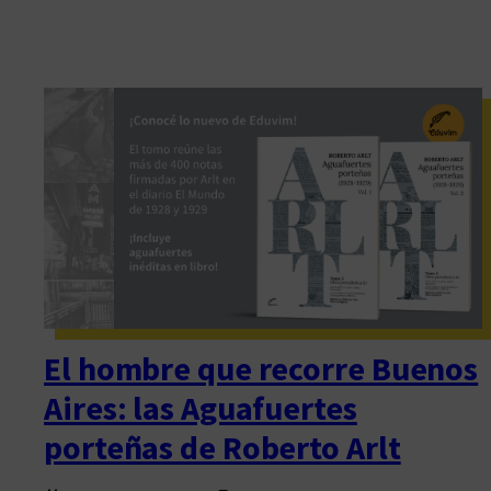
El hombre que recorre Buenos
Aires: las Aguafuertes
porteñas de Roberto Arlt