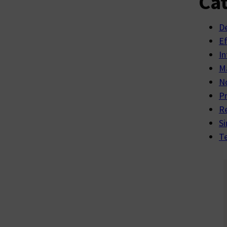
Cat
D
E
In
Ma
No
P
R
Si
Te