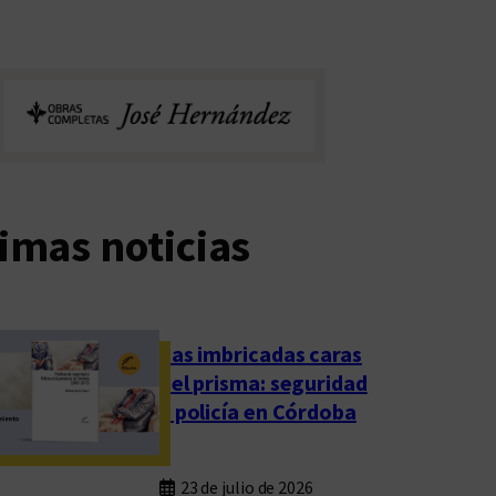
imas noticias
Las imbricadas caras
del prisma: seguridad
y policía en Córdoba
23 de julio de 2026