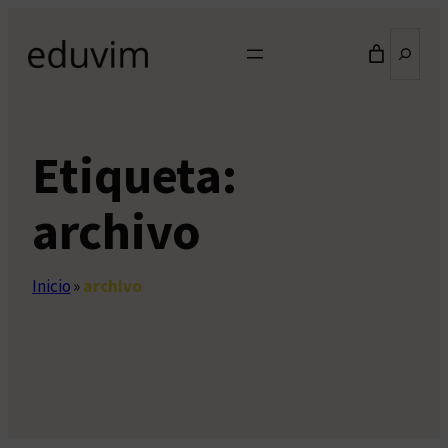
Saltar
Buscar
al
contenido
Etiqueta:
archivo
Inicio
»
archivo