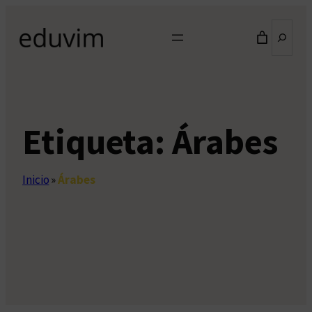
Saltar
Buscar
al
contenido
Etiqueta:
Árabes
Inicio
»
Árabes