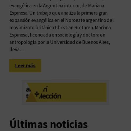
evangélica en la Argentina interior, de Mariana
Espinosa. Un trabajo que analiza la primera gran
expansión evangélica en el Noroeste argentino del
movimiento británico Christian Brethren. Mariana
Espinosa, licenciada en sociología y doctora en
antropología por la Universidad de Buenos Aires,
lleva…
:
Leer más
R
e
l
i
g
i
ó
Últimas noticias
n