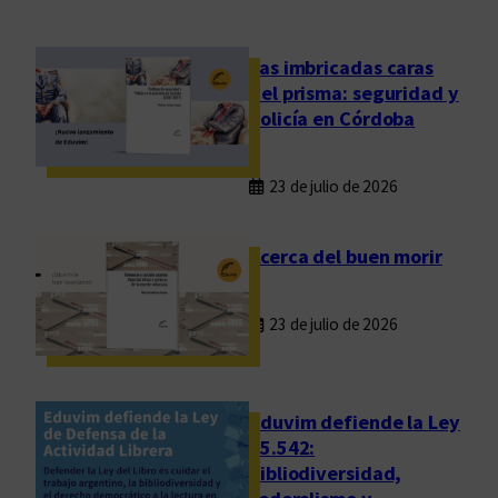
,
s
i
Las imbricadas caras
n
del prisma: seguridad y
c
policía en Córdoba
r
e
23 de julio de 2026
t
i
s
Acerca del buen morir
m
o
23 de julio de 2026
y
m
á
r
Eduvim defiende la Ley
g
25.542:
bibliodiversidad,
e