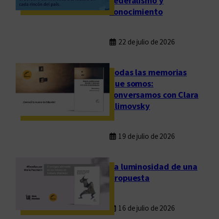
federalismo y
n
conocimiento
e
s
22 de julio de 2026
Todas las memorias
que somos:
conversamos con Clara
Klimovsky
19 de julio de 2026
La luminosidad de una
propuesta
16 de julio de 2026