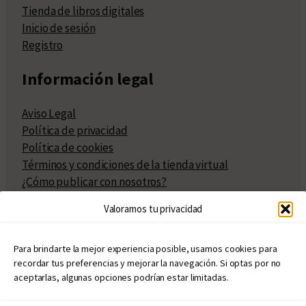
Tienda de libros digitales
Inicio de sesión
Registro
Información legal
Aviso Legal
Política de privacidad
Política de cookies
Términos y condiciones de la tienda virtual
¿Cómo publicar con nosotros?
Compra y venta de derechos
Valoramos tu privacidad
Políticas de publicación
Facturación
Políticas de coedición
Para brindarte la mejor experiencia posible, usamos cookies para
recordar tus preferencias y mejorar la navegación. Si optas por no
Atribuciones
aceptarlas, algunas opciones podrían estar limitadas.