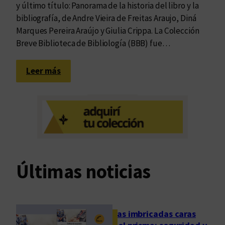
y último título: Panorama de la historia del libro y la
bibliografía, de Andre Vieira de Freitas Araujo, Diná
Marques Pereira Araújo y Giulia Crippa. La Colección
Breve Biblioteca de Bibliología (BBB) fue…
:
Leer más
E
l
l
i
b
r
o
Últimas noticias
n
o
s
t
Las imbricadas caras
r