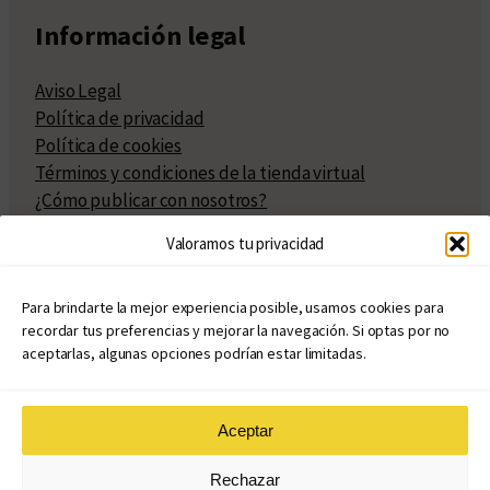
Información legal
Aviso Legal
Política de privacidad
Política de cookies
Términos y condiciones de la tienda virtual
¿Cómo publicar con nosotros?
Compra y venta de derechos
Valoramos tu privacidad
Políticas de publicación
Facturación
Políticas de coedición
Para brindarte la mejor experiencia posible, usamos cookies para
recordar tus preferencias y mejorar la navegación. Si optas por no
Atribuciones
aceptarlas, algunas opciones podrían estar limitadas.
Aceptar
© Copyright 2020 – 2026
Rechazar