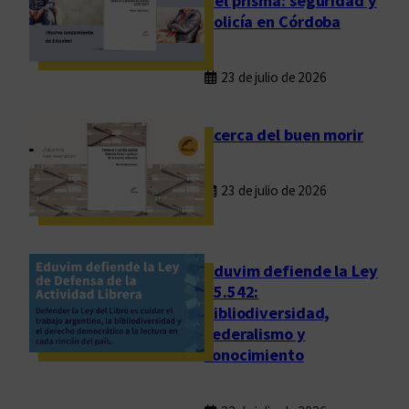
del prisma: seguridad y
a
policía en Córdoba
s
c
23 de julio de 2026
i
e
n
Acerca del buen morir
d
e
23 de julio de 2026
Eduvim defiende la Ley
25.542:
bibliodiversidad,
federalismo y
conocimiento