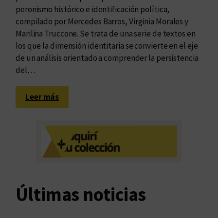
peronismo histórico e identificación política,
compilado por Mercedes Barros, Virginia Morales y
Marilina Truccone. Se trata de una serie de textos en
los que la dimensión identitaria se convierte en el eje
de un análisis orientado a comprender la persistencia
del…
:
Leer más
E
n
l
a
m
e
s
Últimas noticias
a
b