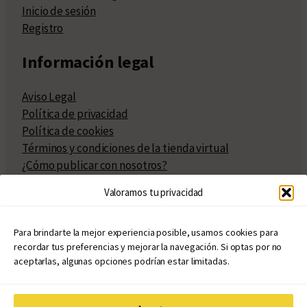
Inicio de sesión
Registro
Información legal
Aviso Legal
Política de privacidad
Política de cookies
Términos y condiciones de la tienda virtual
¿Cómo publicar con nosotros?
Compra y venta de derechos
Valoramos tu privacidad
Políticas de publicación
Facturación
Políticas de coedición
Para brindarte la mejor experiencia posible, usamos cookies para
recordar tus preferencias y mejorar la navegación. Si optas por no
Atribuciones
aceptarlas, algunas opciones podrían estar limitadas.