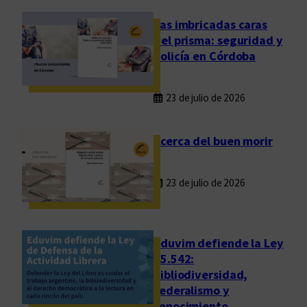
i
e
Las imbricadas caras
n
del prisma: seguridad y
t
policía en Córdoba
r
a
23 de julio de 2026
t
a
d
Acerca del buen morir
a
,
23 de julio de 2026
a
t
o
d
Eduvim defiende la Ley
o
25.542:
bibliodiversidad,
s
federalismo y
i
conocimiento