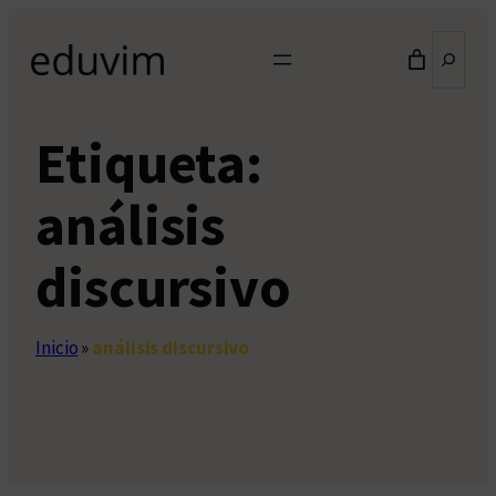
Saltar
Buscar
al
contenido
Etiqueta:
análisis
discursivo
Inicio
»
análisis discursivo