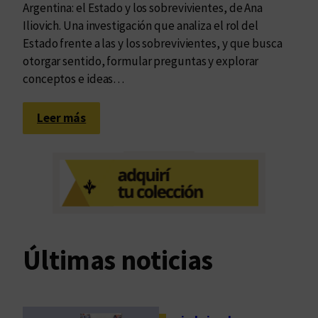
Argentina: el Estado y los sobrevivientes, de Ana
Iliovich. Una investigación que analiza el rol del
Estado frente a las y los sobrevivientes, y que busca
otorgar sentido, formular preguntas y explorar
conceptos e ideas…
:
Leer más
U
n
a
m
a
r
c
Últimas noticias
a
c
o
n