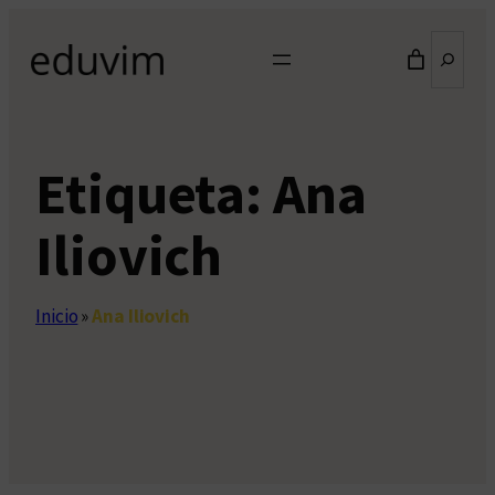
Saltar
Buscar
al
contenido
Etiqueta:
Ana
Iliovich
Inicio
»
Ana Iliovich