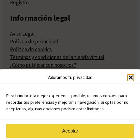
Registro
Información legal
Aviso Legal
Política de privacidad
Política de cookies
Términos y condiciones de la tienda virtual
¿Cómo publicar con nosotros?
Compra y venta de derechos
Valoramos tu privacidad
Políticas de publicación
Facturación
Políticas de coedición
Para brindarte la mejor experiencia posible, usamos cookies para
recordar tus preferencias y mejorar la navegación. Si optas por no
Atribuciones
aceptarlas, algunas opciones podrían estar limitadas.
Aceptar
© Copyright 2020 – 2026