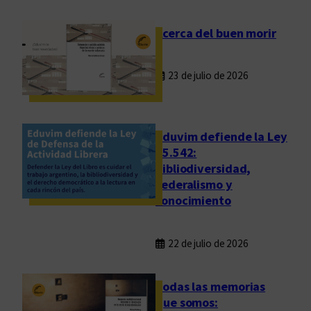
s
Acerca del buen morir
23 de julio de 2026
Eduvim defiende la Ley
25.542:
bibliodiversidad,
federalismo y
conocimiento
22 de julio de 2026
Todas las memorias
que somos: