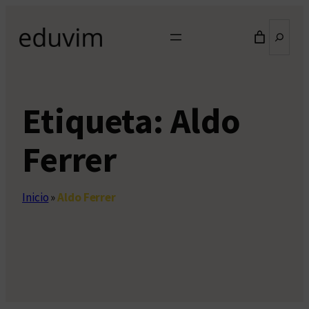
Saltar
Buscar
al
contenido
Etiqueta:
Aldo
Ferrer
Inicio
»
Aldo Ferrer