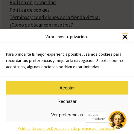
Política de privacidad
Política de cookies
Términos y condiciones de la tienda virtual
¿Cómo publicar con nosotros?
Compra y venta de derechos
Valoramos tu privacidad
Políticas de publicación
Facturación
Políticas de coedición
Para brindarte la mejor experiencia posible, usamos cookies para
recordar tus preferencias y mejorar la navegación. Si optas por no
Atribuciones
aceptarlas, algunas opciones podrían estar limitadas.
Aceptar
© Copyright 2020 – 2026
Rechazar
eduvim.com.ar
| Todos los derechos reservados
Ver preferencias
Diseño web: Llama Creativa
Política de cookies
Declaración de privacidad
Impressum