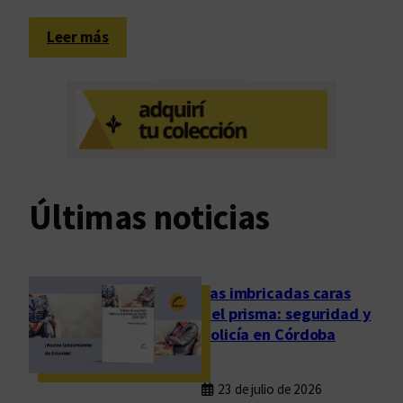
:
Leer más
1
5
a
ñ
o
s
e
Últimas noticias
n
2
0
m
Las imbricadas caras
i
del prisma: seguridad y
n
policía en Córdoba
u
t
23 de julio de 2026
o