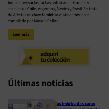
hora de pensar las luchas políticas, culturales y
sociales en Chile, Argentina, México y Brasil. Se trata
de Afectos en clave feminista y latinoamericana,
compilado por Mariela Peller…
:
Leer más
A
f
e
c
t
o
s
Últimas noticias
e
n
l
a
Las imbricadas caras
m