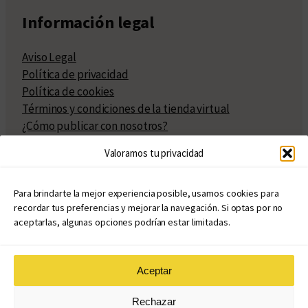
Información legal
Aviso Legal
Política de privacidad
Política de cookies
Términos y condiciones de la tienda virtual
¿Cómo publicar con nosotros?
Compra y venta de derechos
Valoramos tu privacidad
Políticas de publicación
Facturación
Políticas de coedición
Para brindarte la mejor experiencia posible, usamos cookies para
recordar tus preferencias y mejorar la navegación. Si optas por no
Atribuciones
aceptarlas, algunas opciones podrían estar limitadas.
Aceptar
© Copyright 2020 – 2026
Rechazar