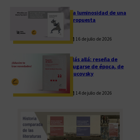
d
,
La luminosidad de una
e
propuesta
x
i
16 de julio de 2026
l
i
o
Más allá: reseña de
y
Fugarse de época, de
p
Rucovsky
a
l
14 de julio de 2026
a
b
r
a
s