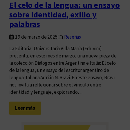
e
El celo de la lengua: un ensayo
A
n
sobre identidad, exilio y
d
C
r
palabras
ó
i
r
á
19 de marzo de 2025
Reseñas
d
n
o
La Editorial Universitaria Villa María (Eduvim)
N
b
presenta, en este mes de marzo, una nueva pieza de
.
a
la colección Diálogos entre Argentina e Italia: El celo
B
de la lengua, un ensayo del escritor argentino de
r
lengua italiana Adrián N. Bravi. En este ensayo, Bravi
a
nos invita a reflexionar sobre el vínculo entre
v
identidad y lenguaje, explorando…
i
c
:
o
Leer más
E
n
l
E
c
d