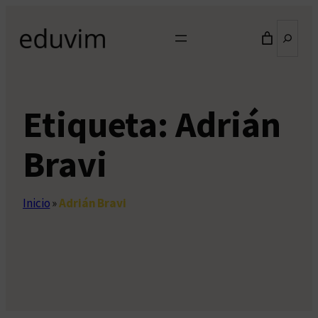
Saltar
Buscar
al
contenido
Etiqueta:
Adrián
Bravi
Inicio
»
Adrián Bravi