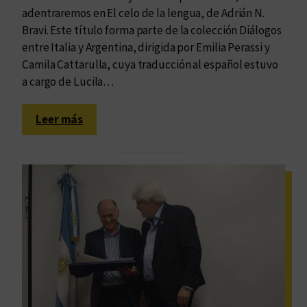
adentraremos en El celo de la lengua, de Adrián N.
Bravi. Este título forma parte de la colección Diálogos
entre Italia y Argentina, dirigida por Emilia Perassi y
Camila Cattarulla, cuya traducción al español estuvo
a cargo de Lucila…
:
Leer más
E
l
m
u
n
d
o
,
l
a