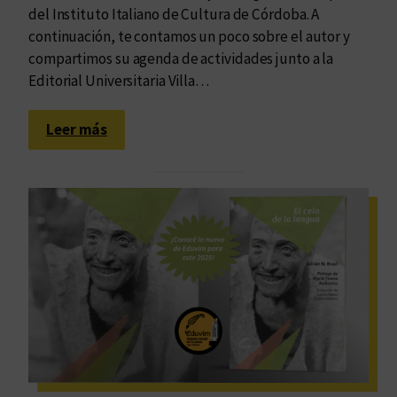
t
del Instituto Italiano de Cultura de Córdoba. A
i
continuación, te contamos un poco sobre el autor y
v
compartimos su agenda de actividades junto a la
i
Editorial Universitaria Villa…
d
a
:
Leer más
d
I
e
t
s
i
c
n
o
e
n
r
E
a
d
r
u
i
v
o
i
d
m
e