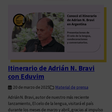
d
a
r
s
i
á
n
N
.
B
r
a
v
Itinerario de Adrián N. Bravi
i
con Eduvim
y
s
20 de marzo de 2025
Material de prensa
u
s
Adrián N. Bravi, autor de nuestro más reciente
a
lanzamiento, El celo de la lengua, visitará el país
c
durante los meses de marzo y abril, gracias al impulso