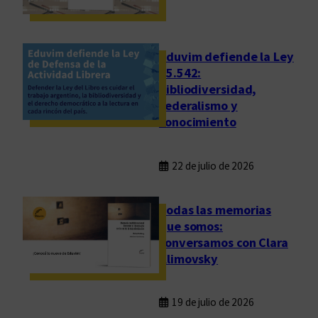
n
s
a
y
Eduvim defiende la Ley
o
25.542:
bibliodiversidad,
s
federalismo y
o
conocimiento
b
r
e
22 de julio de 2026
i
d
Todas las memorias
e
que somos:
n
conversamos con Clara
t
Klimovsky
i
d
a
19 de julio de 2026