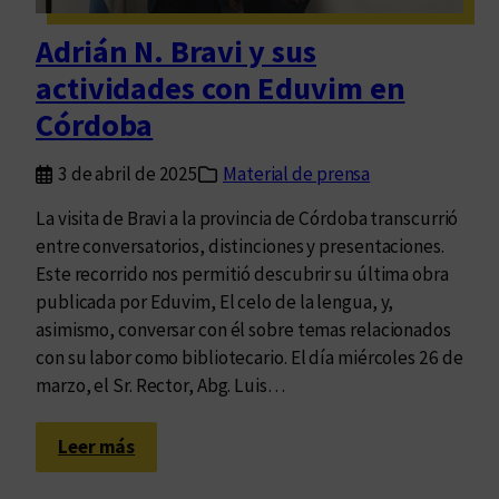
s
p
Adrián N. Bravi y sus
e
actividades con Eduvim en
r
s
Córdoba
o
n
3 de abril de 2025
Material de prensa
a
La visita de Bravi a la provincia de Córdoba transcurrió
s
entre conversatorios, distinciones y presentaciones.
y
Este recorrido nos permitió descubrir su última obra
l
publicada por Eduvim, El celo de la lengua, y,
a
asimismo, conversar con él sobre temas relacionados
s
con su labor como bibliotecario. El día miércoles 26 de
l
marzo, el Sr. Rector, Abg. Luis…
e
n
:
g
Leer más
A
u