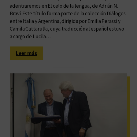
adentraremos en El celo de la lengua, de Adrián N.
Bravi. Este título forma parte de la colección Diálogos
entre Italia y Argentina, dirigida por Emilia Perassi y
Camila Cattarulla, cuya traducción al español estuvo
a cargo de Lucila…
:
Leer más
E
l
m
u
n
d
o
,
l
a