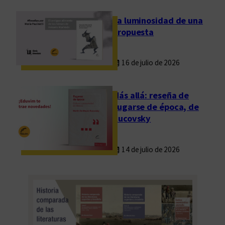
d
,
La luminosidad de una
e
propuesta
x
i
16 de julio de 2026
l
i
o
Más allá: reseña de
y
Fugarse de época, de
p
Rucovsky
a
l
14 de julio de 2026
a
b
r
a
s