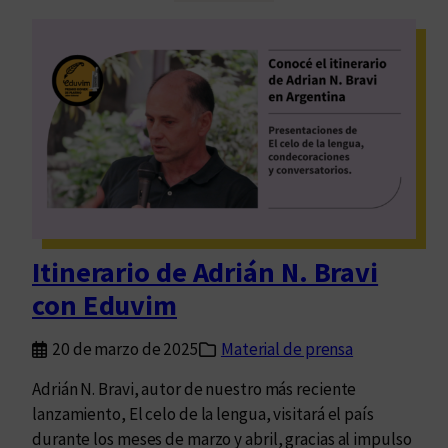
d
a
r
s
i
á
n
N
.
B
r
a
v
Itinerario de Adrián N. Bravi
i
con Eduvim
y
s
20 de marzo de 2025
Material de prensa
u
s
Adrián N. Bravi, autor de nuestro más reciente
a
lanzamiento, El celo de la lengua, visitará el país
c
durante los meses de marzo y abril, gracias al impulso