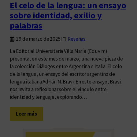
e
El celo de la lengua: un ensayo
A
n
sobre identidad, exilio y
d
C
r
palabras
ó
i
r
á
19 de marzo de 2025
Reseñas
d
n
o
La Editorial Universitaria Villa María (Eduvim)
N
b
presenta, en este mes de marzo, una nueva pieza de
.
a
la colección Diálogos entre Argentina e Italia: El celo
B
de la lengua, un ensayo del escritor argentino de
r
lengua italiana Adrián N. Bravi. En este ensayo, Bravi
a
nos invita a reflexionar sobre el vínculo entre
v
identidad y lenguaje, explorando…
i
c
:
o
Leer más
E
n
l
E
c
d