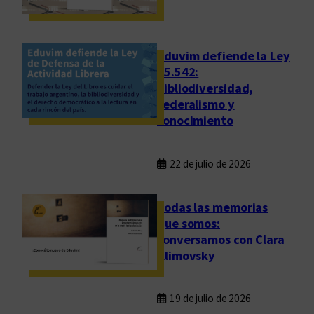
n
s
a
y
Eduvim defiende la Ley
o
25.542:
bibliodiversidad,
s
federalismo y
o
conocimiento
b
r
e
22 de julio de 2026
i
d
Todas las memorias
e
que somos:
n
conversamos con Clara
t
Klimovsky
i
d
a
19 de julio de 2026