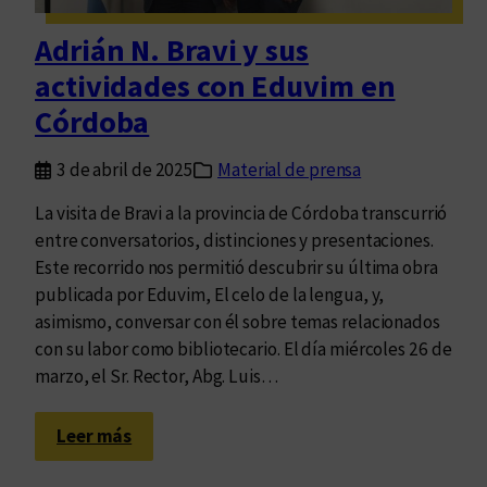
s
p
Adrián N. Bravi y sus
e
actividades con Eduvim en
r
s
Córdoba
o
n
3 de abril de 2025
Material de prensa
a
La visita de Bravi a la provincia de Córdoba transcurrió
s
entre conversatorios, distinciones y presentaciones.
y
Este recorrido nos permitió descubrir su última obra
l
publicada por Eduvim, El celo de la lengua, y,
a
asimismo, conversar con él sobre temas relacionados
s
con su labor como bibliotecario. El día miércoles 26 de
l
marzo, el Sr. Rector, Abg. Luis…
e
n
:
g
Leer más
A
u