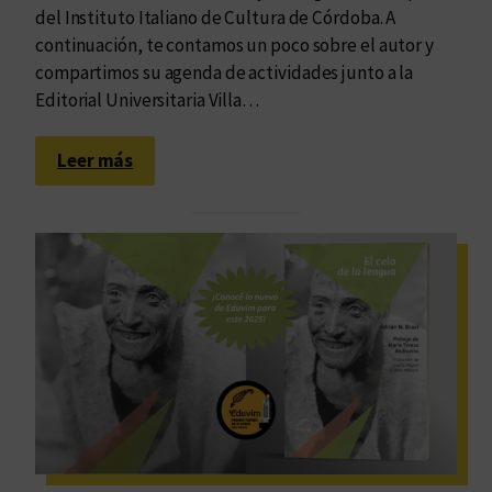
t
del Instituto Italiano de Cultura de Córdoba. A
i
continuación, te contamos un poco sobre el autor y
v
compartimos su agenda de actividades junto a la
i
Editorial Universitaria Villa…
d
a
:
Leer más
d
I
e
t
s
i
c
n
o
e
n
r
E
a
d
r
u
i
v
o
i
d
m
e