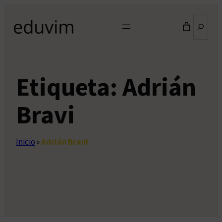
Saltar
Buscar
al
contenido
Etiqueta:
Adrián
Bravi
Inicio
»
Adrián Bravi