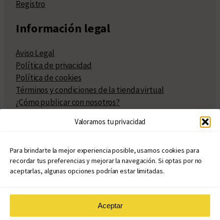
Registro
Información legal
Aviso Legal
Política de privacidad
Política de cookies
Términos y condiciones de la tienda virtual
¿Cómo publicar con nosotros?
Compra y venta de derechos
Valoramos tu privacidad
Políticas de publicación
Facturación
Políticas de coedición
Para brindarte la mejor experiencia posible, usamos cookies para
recordar tus preferencias y mejorar la navegación. Si optas por no
Atribuciones
aceptarlas, algunas opciones podrían estar limitadas.
Aceptar
© Copyright 2020 – 2026