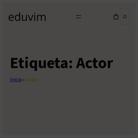
Saltar
Buscar
al
contenido
Etiqueta:
Actor
Inicio
»
Actor