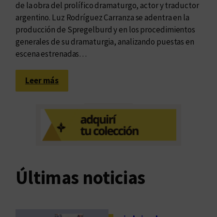
de la obra del prolífico dramaturgo, actor y traductor
argentino. Luz Rodríguez Carranza se adentra en la
producción de Spregelburd y en los procedimientos
generales de su dramaturgia, analizando puestas en
escena estrenadas…
:
Leer más
E
n
s
a
y
a
r
Últimas noticias
e
l
s
e