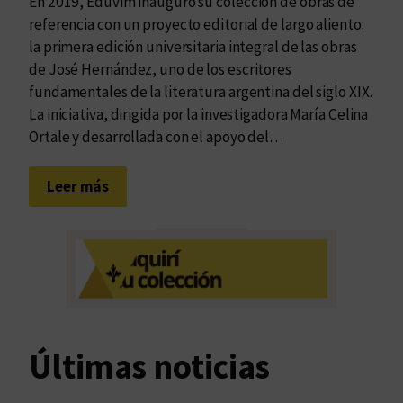
En 2019, Eduvim inauguró su colección de obras de
referencia con un proyecto editorial de largo aliento:
la primera edición universitaria integral de las obras
de José Hernández, uno de los escritores
fundamentales de la literatura argentina del siglo XIX.
La iniciativa, dirigida por la investigadora María Celina
Ortale y desarrollada con el apoyo del…
:
Leer más
O
b
r
a
s
c
o
Últimas noticias
m
p