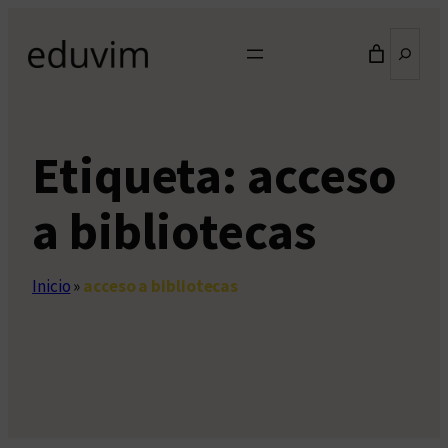
Saltar
Buscar
al
contenido
Etiqueta:
acceso
a bibliotecas
Inicio
»
acceso a bibliotecas