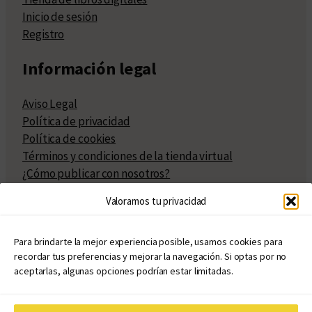
Inicio de sesión
Registro
Información legal
Aviso Legal
Política de privacidad
Política de cookies
Términos y condiciones de la tienda virtual
¿Cómo publicar con nosotros?
Compra y venta de derechos
Valoramos tu privacidad
Políticas de publicación
Facturación
Políticas de coedición
Para brindarte la mejor experiencia posible, usamos cookies para
recordar tus preferencias y mejorar la navegación. Si optas por no
Atribuciones
aceptarlas, algunas opciones podrían estar limitadas.