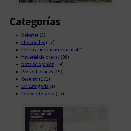
a
l
Categorías
Debates
(5)
Efemérides
(17)
Información institucional
(47)
Material de prensa
(98)
Nota de opinión
(19)
Presentaciones
(15)
Reseñas
(131)
Sin categoría
(1)
Textos literarios
(23)