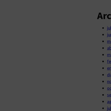
Ar
ju
ju
m
ab
m
fe
e
di
n
o
s
a
ju