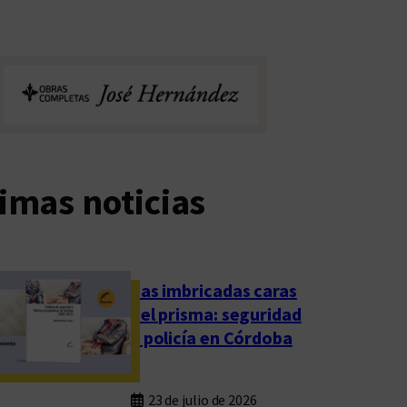
imas noticias
Las imbricadas caras
del prisma: seguridad
y policía en Córdoba
23 de julio de 2026