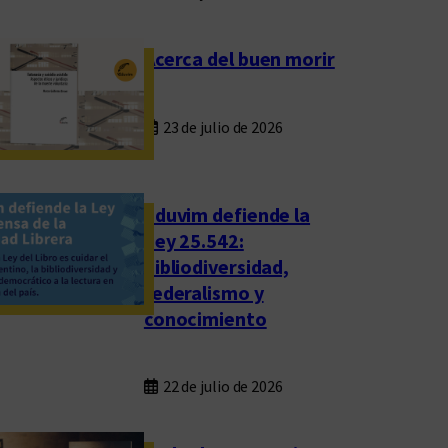
Acerca del buen morir
23 de julio de 2026
Eduvim defiende la
Ley 25.542:
bibliodiversidad,
federalismo y
conocimiento
22 de julio de 2026