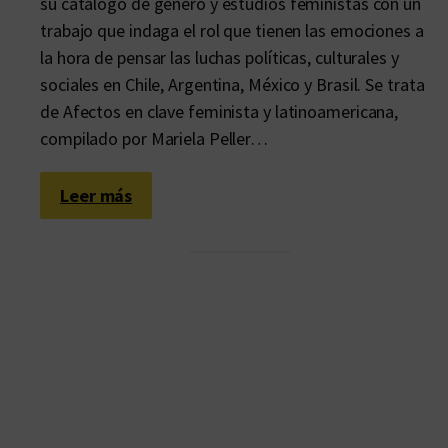
su catálogo de género y estudios feministas con un
trabajo que indaga el rol que tienen las emociones a
la hora de pensar las luchas políticas, culturales y
sociales en Chile, Argentina, México y Brasil. Se trata
de Afectos en clave feminista y latinoamericana,
compilado por Mariela Peller…
:
Leer más
A
f
e
c
t
o
s
e
n