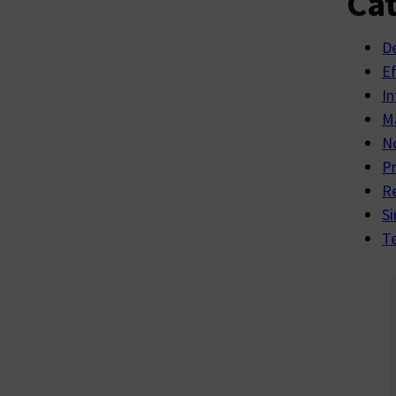
Cat
D
E
In
Ma
No
P
R
Si
Te