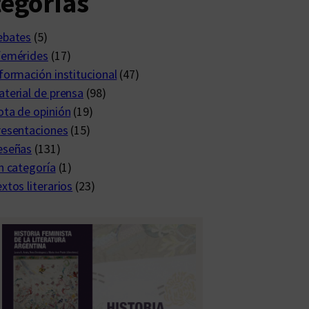
egorías
ebates
(5)
femérides
(17)
formación institucional
(47)
terial de prensa
(98)
ta de opinión
(19)
resentaciones
(15)
eseñas
(131)
n categoría
(1)
xtos literarios
(23)