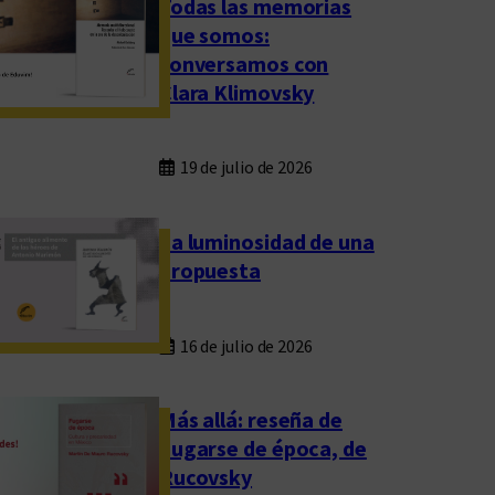
Todas las memorias
que somos:
conversamos con
Clara Klimovsky
19 de julio de 2026
La luminosidad de una
propuesta
16 de julio de 2026
Más allá: reseña de
Fugarse de época, de
Rucovsky