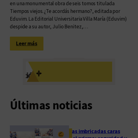
en una monumental obra de seis tomos titulada
Tiempos viejos. ¿Te acordás hermano?, editada por
Eduvim. La Editorial Universitaria Villa María (Eduvim)
despide a su autor, Julio Benitez,…
:
Leer más
H
a
s
t
a
s
i
Últimas noticias
e
m
p
r
Las imbricadas caras
e