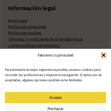
Información legal
Aviso Legal
Política de privacidad
Política de cookies
Términos y condiciones de la tienda virtual
¿Cómo publicar con nosotros?
Compra y venta de derechos
Valoramos tu privacidad
Políticas de publicación
Facturación
Políticas de coedición
Para brindarte la mejor experiencia posible, usamos cookies para
recordar tus preferencias y mejorar la navegación. Si optas por no
Atribuciones
aceptarlas, algunas opciones podrían estar limitadas.
Aceptar
© Copyright 2020 – 2026
Rechazar