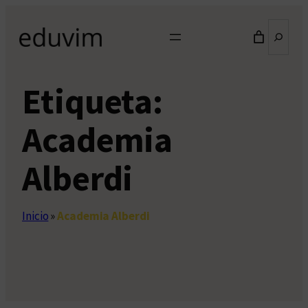
Saltar
Buscar
al
contenido
Etiqueta:
Academia
Alberdi
Inicio
»
Academia Alberdi