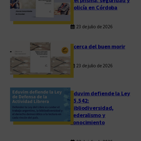
del prisma: seguridad y
,
policía en Córdoba
D
o
23 de julio de 2026
n
J
u
Acerca del buen morir
l
i
23 de julio de 2026
o
Eduvim defiende la Ley
25.542:
bibliodiversidad,
federalismo y
conocimiento