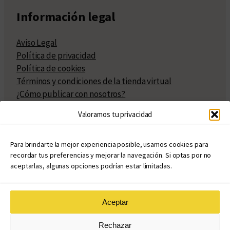
Información legal
Aviso Legal
Política de privacidad
Política de cookies
Términos y condiciones de la tienda virtual
¿Cómo publicar con nosotros?
Compra y venta de derechos
Valoramos tu privacidad
Políticas de publicación
Facturación
Políticas de coedición
Para brindarte la mejor experiencia posible, usamos cookies para
recordar tus preferencias y mejorar la navegación. Si optas por no
Atribuciones
aceptarlas, algunas opciones podrían estar limitadas.
Aceptar
© Copyright 2020 – 2026
Rechazar