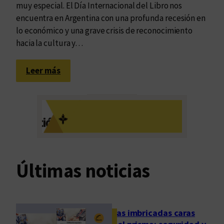
muy especial. El Día Internacional del Libro nos
encuentra en Argentina con una profunda recesión en
lo económico y una grave crisis de reconocimiento
hacia la cultura y…
:
Leer más
L
e
e
r
e
n
e
Últimas noticias
s
t
e
d
Las imbricadas caras
í