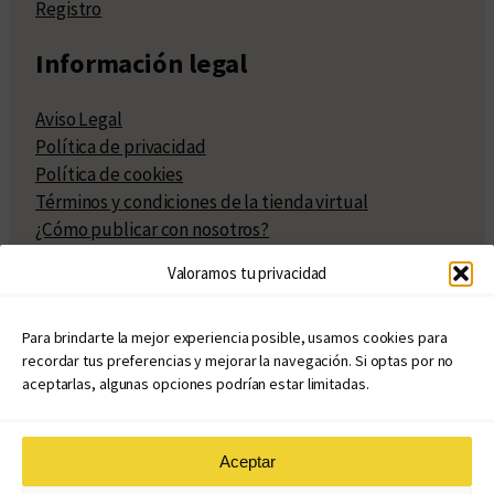
Registro
Información legal
Aviso Legal
Política de privacidad
Política de cookies
Términos y condiciones de la tienda virtual
¿Cómo publicar con nosotros?
Compra y venta de derechos
Valoramos tu privacidad
Políticas de publicación
Facturación
Políticas de coedición
Para brindarte la mejor experiencia posible, usamos cookies para
recordar tus preferencias y mejorar la navegación. Si optas por no
Atribuciones
aceptarlas, algunas opciones podrían estar limitadas.
Aceptar
© Copyright 2020 – 2026