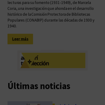
lecturas para su fomento (1931-1949), de Marcela
Coria, una investigación que ahonda en el desarrollo
histórico de la Comisión Protectora de Bibliotecas
Populares (CONABIP) durante las décadas de 1930 y
1940.
:
Leer más
B
i
b
l
i
o
t
Últimas noticias
e
c
a
s