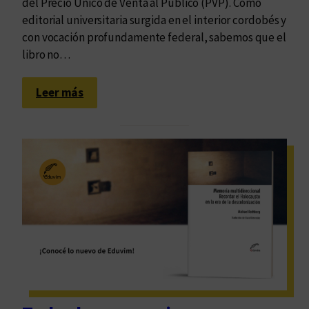
C
del Precio Único de Venta al Público (PVP). Como
ó
editorial universitaria surgida en el interior cordobés y
r
con vocación profundamente federal, sabemos que el
d
libro no…
o
b
:
Leer más
a
E
d
u
v
i
m
d
e
f
i
e
n