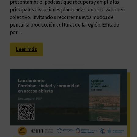
d
presentamos el podcast que recupera y amplía las
e
principales discusiones planteadas por este volumen
é
colectivo, invitando a recorrer nuevos modos de
p
pensar la producción cultural de la región. Editado
o
por…
c
a
:
Leer más
,
U
d
n
e
p
R
o
u
d
c
c
o
a
v
s
s
t
k
p
y
a