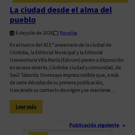
r
La ciudad desde el alma del
a
pueblo
p
e
6 de julio de 2026
Reseñas
n
s
En el marco del 453.º aniversario de la ciudad de
a
Córdoba, la Editorial Municipal y la Editorial
r
Universitaria Villa María (Eduvim) ponen a disposición
l
en acceso abierto, Córdoba: ciudad y comunidad, de
a
Saúl Taborda. Un ensayo imprescindible que, a más
s
de siete décadas de su primera publicación,
l
trasciende su contexto de origen y se mantiene…
i
t
:
Leer más
e
L
r
a
a
Publicación siguiente
→
c
t