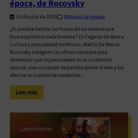
época, de Rucovsky
d
n
o
e
C
14 de julio de 2026
Material de prensa
u
l
n
a
¿Es posible habitar las fisuras de un sistema que
a
r
busca optimizar cada bostezo? En Fugarse de época.
p
a
Cultura y precariedad en México, Martín De Mauro
r
K
Rucovsky indaga en la cultura mexicana para
o
l
demostrar que la precariedad no es un destino
p
i
natural, sino un campo de batalla donde el arte y los
u
m
afectos se vuelven herramientas…
e
o
s
v
:
Leer más
t
s
M
a
k
á
y
s
a
l