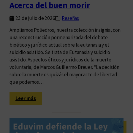
Acerca del buen morir
s
i
c
t
23 de julio de 2026
Reseñas
a
a
r
l
Ampliamos Poliedros, nuestra colección insignia, con
a
i
una reconstrucción pormenorizada del debate
s
s
bioético y jurídico actual sobre la eutanasia y el
d
m
suicidio asistido. Se trata de Eutanasia y suicidio
e
o
asistido. Aspectos éticos y jurídicos de la muerte
l
?
voluntaria, de Marcos Guillermo Breuer. “La decisión
p
sobre la muerte es quizás el mayor acto de libertad
r
que podemos…
i
s
:
Leer más
m
A
a
c
:
e
s
r
e