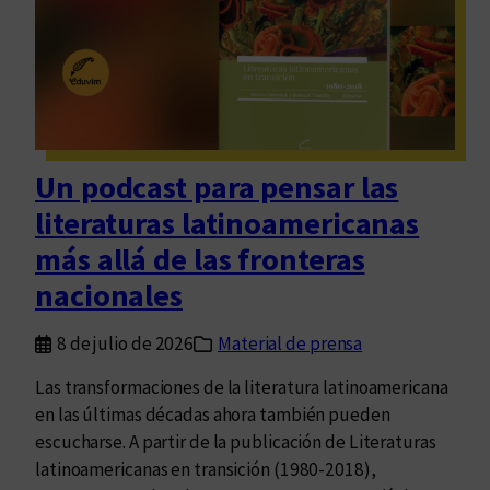
l
á
:
r
e
s
e
Un podcast para pensar las
ñ
literaturas latinoamericanas
a
d
más allá de las fronteras
e
nacionales
F
u
8 de julio de 2026
Material de prensa
g
a
Las transformaciones de la literatura latinoamericana
r
en las últimas décadas ahora también pueden
s
escucharse. A partir de la publicación de Literaturas
e
latinoamericanas en transición (1980-2018),