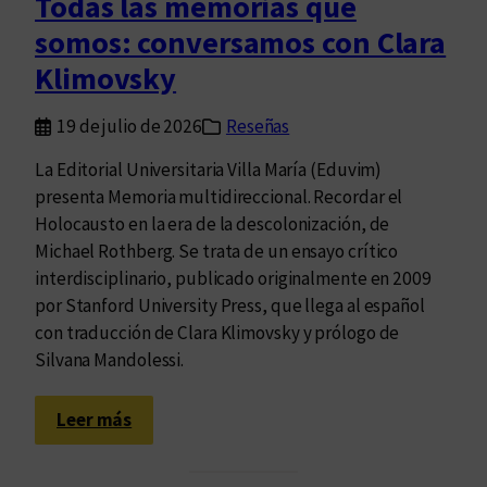
Todas las memorias que
d
somos: conversamos con Clara
e
l
Klimovsky
a
L
19 de julio de 2026
Reseñas
e
La Editorial Universitaria Villa María (Eduvim)
y
presenta Memoria multidireccional. Recordar el
2
Holocausto en la era de la descolonización, de
5
Michael Rothberg. Se trata de un ensayo crítico
.
interdisciplinario, publicado originalmente en 2009
5
por Stanford University Press, que llega al español
4
con traducción de Clara Klimovsky y prólogo de
2
Silvana Mandolessi.
:
b
:
i
Leer más
T
b
o
l