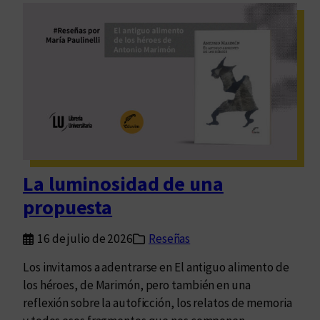
d
i
a
o
s
d
l
i
a
v
s
e
m
r
e
s
m
i
o
d
La luminosidad de una
r
a
propuesta
i
d
a
,
16 de julio de 2026
Reseñas
s
f
q
e
Los invitamos a adentrarse en El antiguo alimento de
u
d
los héroes, de Marimón, pero también en una
e
e
reflexión sobre la autoficción, los relatos de memoria
s
r