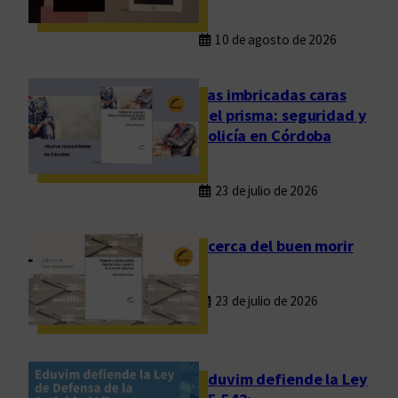
l
a
p
s
10 de agosto de 2026
u
m
e
á
Las imbricadas caras
b
s
del prisma: seguridad y
l
a
policía en Córdoba
o
l
l
á
23 de julio de 2026
d
e
Acerca del buen morir
l
a
23 de julio de 2026
s
f
r
o
Eduvim defiende la Ley
n