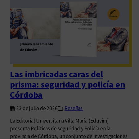
l
q
L
u
i
é
b
s
r
e
o
t
2
r
5
a
.
t
5
Las imbricadas caras del
a
4
prisma: seguridad y policía en
e
2
s
Córdoba
e
o
n
q
23 de julio de 2026
Reseñas
d
u
e
La Editorial Universitaria Villa María (Eduvim)
e
b
presenta Políticas de seguridad y Policía en la
s
a
provincia de Córdoba, un conjunto de investigaciones
e