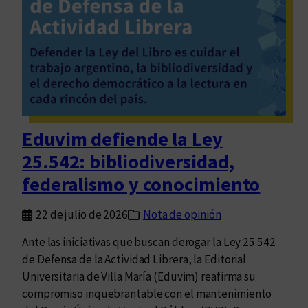
c
g
a
u
d
r
e
i
l
d
b
a
u
d
e
Eduvim defiende la Ley
y
n
p
25.542: bibliodiversidad,
m
o
o
federalismo y conocimiento
l
r
i
i
22 de julio de 2026
Nota de opinión
c
r
í
Ante las iniciativas que buscan derogar la Ley 25.542
a
de Defensa de la Actividad Librera, la Editorial
e
Universitaria de Villa María (Eduvim) reafirma su
n
compromiso inquebrantable con el mantenimiento