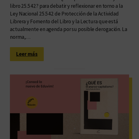
libro 25.542? para debatir y reflexionar en torno a la
Ley Nacional 25.542 de Protección de la Actividad
Librera y Fomento del Libro y la Lectura que está
actualmente en agenda por su posible derogación. La
norma,…
:
Leer más
C
o
n
v
e
r
s
a
t
o