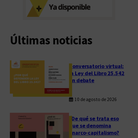
i
u
u
r
d
a
a
s
d
l
Últimas noticias
d
a
e
t
s
i
d
n
Conversatorio virtual:
e
la Ley del Libro 25.542
o
e
en debate
a
l
m
a
e
10 de agosto de 2026
l
r
m
i
a
¿De qué se trata eso
c
d
que se denomina
a
e
anarco-capitalismo?
n