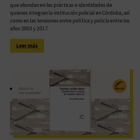
t
que ahondan en las prácticas e identidades de
d
e
quienes integran la institución policial en Córdoba, así
e
como en las tensiones entre política y policía entre los
n
años 2003 y 2017.
o
m
:
i
Leer más
L
n
a
a
s
a
i
n
m
a
b
r
r
c
i
o
c
-
a
c
d
a
a
p