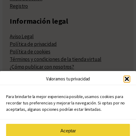
Registro
Información legal
Aviso Legal
Política de privacidad
Política de cookies
Términos y condiciones de la tienda virtual
¿Cómo publicar con nosotros?
Compra y venta de derechos
Valoramos tu privacidad
Políticas de publicación
Facturación
Políticas de coedición
Para brindarte la mejor experiencia posible, usamos cookies para
recordar tus preferencias y mejorar la navegación. Si optas por no
Atribuciones
aceptarlas, algunas opciones podrían estar limitadas.
Aceptar
© Copyright 2020 – 2026