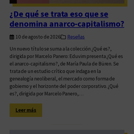
r
i
¿De qué se trata eso que se
o
denomina anarco-capitalismo?
v
i
10 de agosto de 2026
Reseñas
r
t
Un nuevo título se suma a la colección ¿Qué es?,
u
dirigida por Marcelo Panero: Eduvim presenta ¿Qué es
a
el anarco-capitalismo?, de María Paula de Büren. Se
l
trata de un estudio crítico que indaga en la
:
genealogía neoliberal, el mercado como forma de
l
gobierno y el horizonte del poder corporativo. ¿Qué
a
es?, dirigida por Marcelo Panero,…
L
e
:
Leer más
y
¿
d
D
e
e