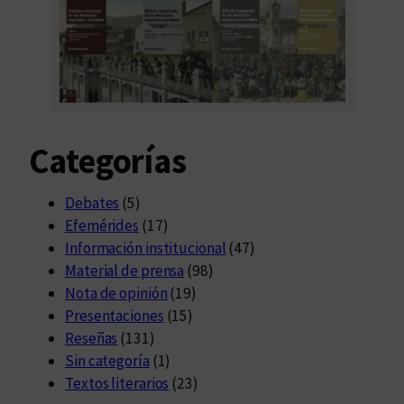
t
a
d
e
D
i
Categorías
s
c
é
Debates
(5)
p
Efemérides
(17)
o
Información institucional
(47)
l
Material de prensa
(98)
o
Nota de opinión
(19)
Presentaciones
(15)
Reseñas
(131)
Sin categoría
(1)
Textos literarios
(23)