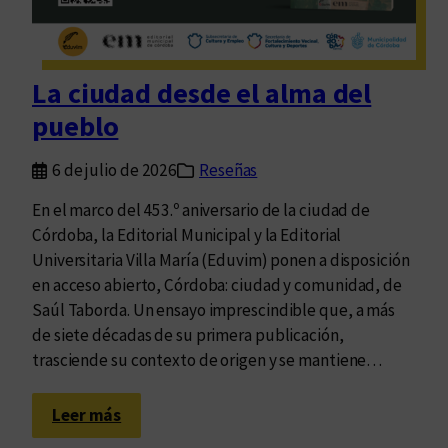
k
p
y
a
r
La ciudad desde el alma del
a
pueblo
p
e
6 de julio de 2026
Reseñas
n
s
En el marco del 453.º aniversario de la ciudad de
a
Córdoba, la Editorial Municipal y la Editorial
r
Universitaria Villa María (Eduvim) ponen a disposición
l
en acceso abierto, Córdoba: ciudad y comunidad, de
a
Saúl Taborda. Un ensayo imprescindible que, a más
s
de siete décadas de su primera publicación,
l
trasciende su contexto de origen y se mantiene…
i
t
:
Leer más
e
L
r