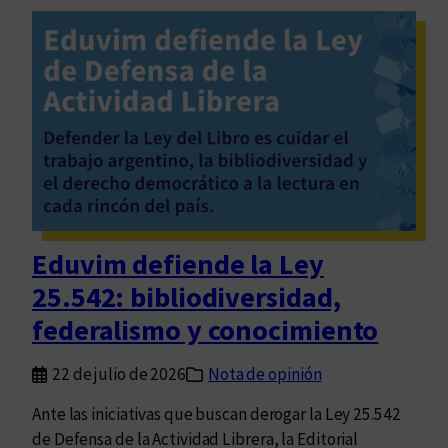
:
e
s
r
e
c
g
a
u
d
r
e
i
l
d
b
a
u
d
e
Eduvim defiende la Ley
y
n
p
25.542: bibliodiversidad,
m
o
o
federalismo y conocimiento
l
r
i
i
22 de julio de 2026
Nota de opinión
c
r
í
Ante las iniciativas que buscan derogar la Ley 25.542
a
de Defensa de la Actividad Librera, la Editorial