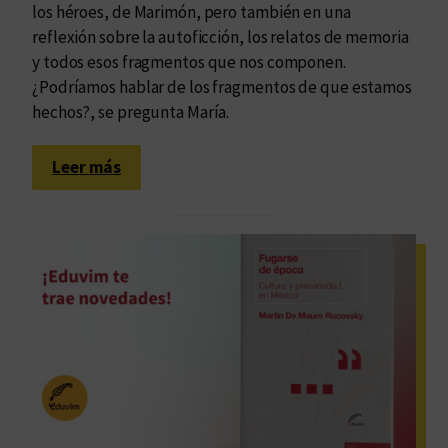
u
d
los héroes, de Marimón, pero también en una
e
e
reflexión sobre la autoficción, los relatos de memoria
s
r
y todos esos fragmentos que nos componen.
o
a
¿Podríamos hablar de los fragmentos de que estamos
m
l
hechos?, se pregunta María.
o
i
s
s
:
Leer más
:
m
L
c
o
a
o
y
l
n
c
u
v
o
m
e
n
i
r
o
n
s
c
o
a
i
s
m
m
i
o
i
d