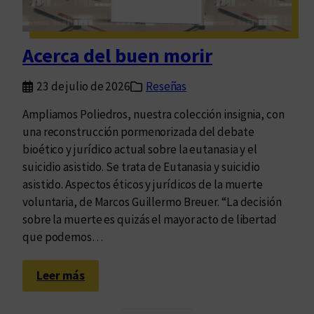
a
d
a
Acerca del buen morir
s
c
23 de julio de 2026
Reseñas
a
r
Ampliamos Poliedros, nuestra colección insignia, con
a
una reconstrucción pormenorizada del debate
s
bioético y jurídico actual sobre la eutanasia y el
d
suicidio asistido. Se trata de Eutanasia y suicidio
e
asistido. Aspectos éticos y jurídicos de la muerte
l
voluntaria, de Marcos Guillermo Breuer. “La decisión
p
sobre la muerte es quizás el mayor acto de libertad
r
que podemos…
i
s
:
Leer más
m
A
a
c