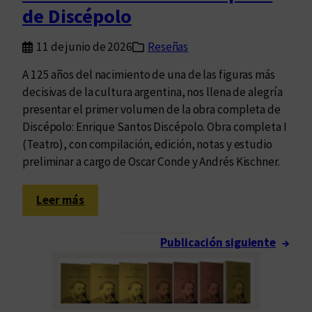
i
r
de Discépolo
s
o
t
n
11 de junio de 2026
Reseñas
o
t
r
e
A 125 años del nacimiento de una de las figuras más
i
r
decisivas de la cultura argentina, nos llena de alegría
a
a
presentar el primer volumen de la obra completa de
s
s
Discépolo: Enrique Santos Discépolo. Obra completa I
n
(Teatro), con compilación, edición, notas y estudio
a
preliminar a cargo de Oscar Conde y Andrés Kischner.
c
i
:
Leer más
o
E
n
d
Publicación siguiente
→
a
u
l
v
e
i
s
m