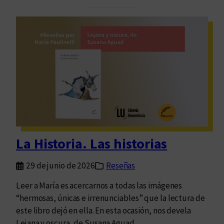
a
a
c
t
i
u
u
r
d
a
a
s
d
l
d
a
e
t
s
i
d
n
La Historia. Las historias
e
o
e
a
29 de junio de 2026
Reseñas
l
m
a
Leer a María es acercarnos a todas las imágenes
e
l
“hermosas, únicas e irrenunciables” que la lectura de
r
m
este libro dejó en ella. En esta ocasión, nos devela
i
a
Lejana y oscura, de Susana Aguad.