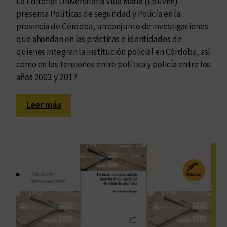
La Editorial Universitaria Villa María (Eduvim)
presenta Políticas de seguridad y Policía en la
provincia de Córdoba, un conjunto de investigaciones
que ahondan en las prácticas e identidades de
quienes integran la institución policial en Córdoba, así
como en las tensiones entre política y policía entre los
años 2003 y 2017.
:
Leer más
L
a
s
i
m
b
r
i
c