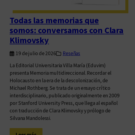
e
n
Todas las memorias que
d
somos: conversamos con Clara
e
l
Klimovsky
a
L
19 de julio de 2026
Reseñas
e
La Editorial Universitaria Villa María (Eduvim)
y
presenta Memoria multidireccional. Recordar el
2
Holocausto en la era de la descolonización, de
5
Michael Rothberg. Se trata de un ensayo crítico
.
interdisciplinario, publicado originalmente en 2009
5
por Stanford University Press, que llega al español
4
con traducción de Clara Klimovsky y prólogo de
2
Silvana Mandolessi.
:
b
:
i
Leer más