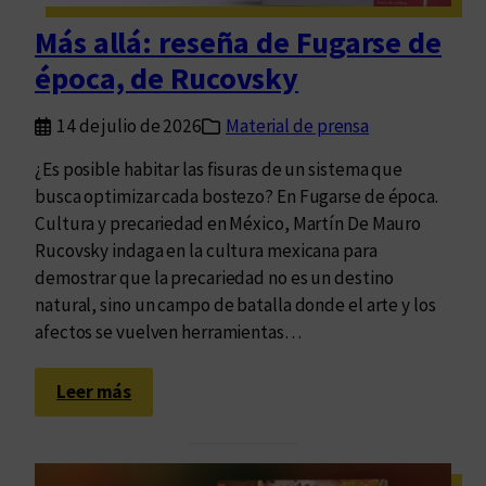
s
e
a
c
n
Más allá: reseña de Fugarse de
d
o
t
época, de Rucovsky
d
n
o
e
C
14 de julio de 2026
Material de prensa
u
l
n
a
¿Es posible habitar las fisuras de un sistema que
a
r
busca optimizar cada bostezo? En Fugarse de época.
p
a
Cultura y precariedad en México, Martín De Mauro
r
K
Rucovsky indaga en la cultura mexicana para
o
l
demostrar que la precariedad no es un destino
p
i
natural, sino un campo de batalla donde el arte y los
u
m
afectos se vuelven herramientas…
e
o
s
v
:
Leer más
t
s
M
a
k
á
y
s