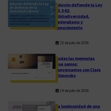
e
Eduvim defiende la Ley
n
25.542:
bibliodiversidad,
t
federalismo y
a
conocimiento
m
o
s
22 de julio de 2026
e
l
Todas las memorias
p
que somos:
r
conversamos con Clara
i
Klimovsky
m
e
r
19 de julio de 2026
v
o
La luminosidad de una
l