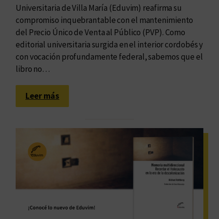
e
Universitaria de Villa María (Eduvim) reafirma su
n
compromiso inquebrantable con el mantenimiento
C
del Precio Único de Venta al Público (PVP). Como
ó
editorial universitaria surgida en el interior cordobés y
r
con vocación profundamente federal, sabemos que el
d
libro no…
o
b
:
Leer más
a
E
d
u
v
i
m
d
e
f
i