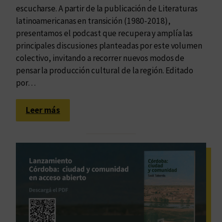
s
escucharse. A partir de la publicación de Literaturas
e
latinoamericanas en transición (1980-2018),
d
presentamos el podcast que recupera y amplía las
e
principales discusiones planteadas por este volumen
é
colectivo, invitando a recorrer nuevos modos de
p
pensar la producción cultural de la región. Editado
o
por…
c
a
:
Leer más
,
U
d
n
e
p
R
o
u
d
c
c
o
a
v
s
s
t