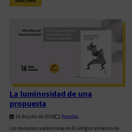
T
b
o
l
d
i
a
o
s
d
l
i
a
v
s
e
m
r
e
s
m
i
o
d
La luminosidad de una
r
a
propuesta
i
d
a
,
16 de julio de 2026
Reseñas
s
f
q
e
Los invitamos a adentrarse en El antiguo alimento de