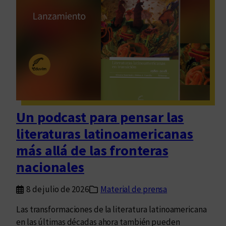
a
l
l
á
:
r
e
s
e
Un podcast para pensar las
ñ
literaturas latinoamericanas
a
d
más allá de las fronteras
e
nacionales
F
u
8 de julio de 2026
Material de prensa
g
a
Las transformaciones de la literatura latinoamericana
r
en las últimas décadas ahora también pueden