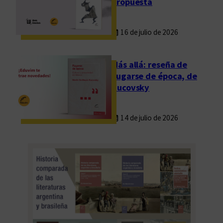
propuesta
u
m
16 de julio de 2026
e
n
d
Más allá: reseña de
e
Fugarse de época, de
l
Rucovsky
a
o
14 de julio de 2026
b
r
a
c
o
m
p
l
e