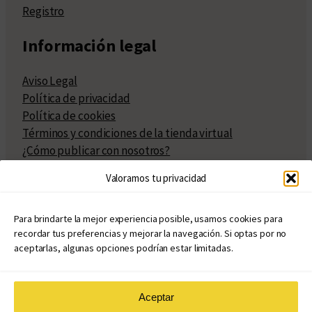
Registro
Información legal
Aviso Legal
Política de privacidad
Política de cookies
Términos y condiciones de la tienda virtual
¿Cómo publicar con nosotros?
Compra y venta de derechos
Valoramos tu privacidad
Políticas de publicación
Facturación
Políticas de coedición
Para brindarte la mejor experiencia posible, usamos cookies para
recordar tus preferencias y mejorar la navegación. Si optas por no
Atribuciones
aceptarlas, algunas opciones podrían estar limitadas.
Aceptar
© Copyright 2020 – 2026