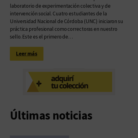
laboratorio de experimentación colectiva y de
intervención social. Cuatro estudiantes de la
Universidad Nacional de Córdoba (UNC) iniciaron su
práctica profesional como correctoras en nuestro
sello. Este es el primero de…
:
Leer más
U
n
l
a
b
o
r
Últimas noticias
a
t
o