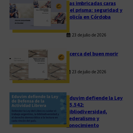
r
Las imbricadas caras
i
del prisma: seguridad y
o
policía en Córdoba
d
e
23 de julio de 2026
e
x
p
Acerca del buen morir
e
r
23 de julio de 2026
i
m
e
n
Eduvim defiende la Ley
t
25.542:
bibliodiversidad,
a
federalismo y
c
conocimiento
i