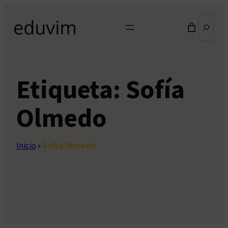
Saltar
Buscar
al
contenido
Etiqueta:
Sofía
Olmedo
Inicio
»
Sofía Olmedo