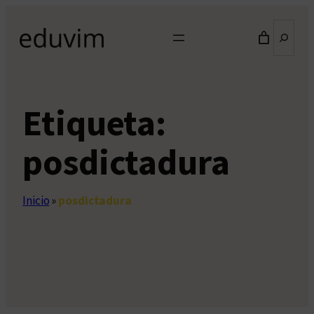
Saltar
Buscar
al
contenido
Etiqueta:
posdictadura
Inicio
»
posdictadura