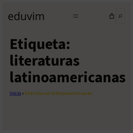
Saltar
Buscar
al
contenido
Etiqueta:
literaturas
latinoamericanas
Inicio
»
literaturas latinoamericanas