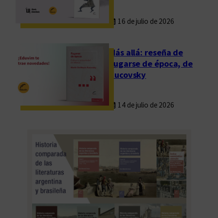
r
16 de julio de 2026
i
c
a
Más allá: reseña de
n
Fugarse de época, de
a
Rucovsky
s
m
14 de julio de 2026
á
s
a
l
l
á
d
e
l
a