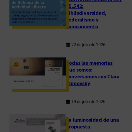
t
25.542:
bibliodiversidad,
e
federalismo y
r
conocimiento
a
t
u
22 de julio de 2026
r
a
Todas las memorias
s
que somos:
l
conversamos con Clara
a
Klimovsky
t
i
n
19 de julio de 2026
o
a
La luminosidad de una
m
propuesta
e