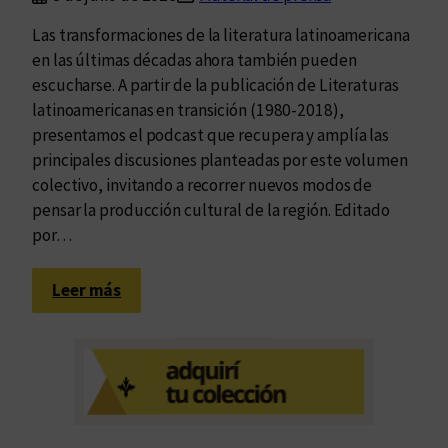
Las transformaciones de la literatura latinoamericana
en las últimas décadas ahora también pueden
escucharse. A partir de la publicación de Literaturas
latinoamericanas en transición (1980-2018),
presentamos el podcast que recupera y amplía las
principales discusiones planteadas por este volumen
colectivo, invitando a recorrer nuevos modos de
pensar la producción cultural de la región. Editado
por…
:
Leer más
U
n
p
o
d
c