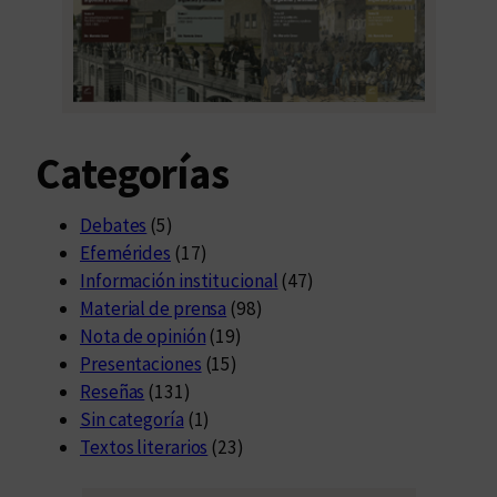
s
f
r
o
n
Categorías
t
e
r
Debates
(5)
a
Efemérides
(17)
s
Información institucional
(47)
n
Material de prensa
(98)
a
Nota de opinión
(19)
c
Presentaciones
(15)
i
Reseñas
(131)
o
Sin categoría
(1)
n
Textos literarios
(23)
a
l