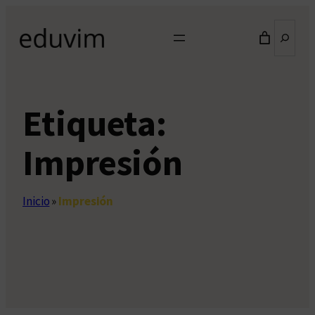
Saltar
Buscar
al
contenido
Etiqueta:
Impresión
Inicio
»
Impresión