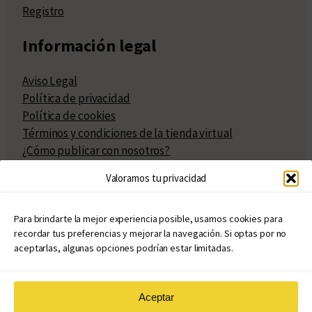
Registro
Información legal
Aviso Legal
Política de privacidad
Política de cookies
Términos y condiciones de la tienda virtual
¿Cómo publicar con nosotros?
Compra y venta de derechos
Valoramos tu privacidad
Políticas de publicación
Facturación
Políticas de coedición
Para brindarte la mejor experiencia posible, usamos cookies para
recordar tus preferencias y mejorar la navegación. Si optas por no
Atribuciones
aceptarlas, algunas opciones podrían estar limitadas.
Aceptar
© Copyright 2020 – 2026