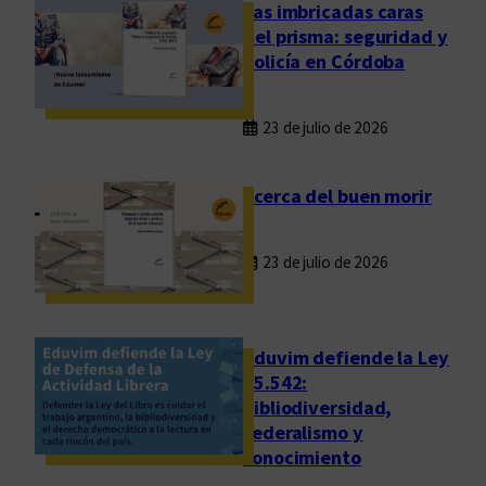
m
Las imbricadas caras
b
del prisma: seguridad y
a
policía en Córdoba
r
c
23 de julio de 2026
a
e
n
Acerca del buen morir
E
u
23 de julio de 2026
r
o
p
a
Eduvim defiende la Ley
25.542:
bibliodiversidad,
federalismo y
conocimiento