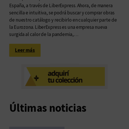
España, a través de LiberExpress. Ahora, de manera
sencilla e intuitiva, se podrá buscar y comprar obras
de nuestro catálogo y recibirlo en cualquier parte de
la Eurozona. LiberExpress es una empresa nueva
surgida al calor de la pandemia,…
:
Leer más
E
d
u
v
i
m
d
Últimas noticias
e
s
e