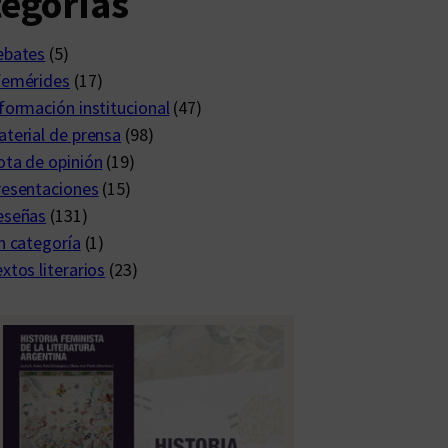
egorías
ebates
(5)
femérides
(17)
formación institucional
(47)
terial de prensa
(98)
ta de opinión
(19)
resentaciones
(15)
eseñas
(131)
n categoría
(1)
xtos literarios
(23)