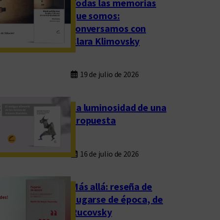
Todas las memorias
que somos:
conversamos con
Clara Klimovsky
19 de julio de 2026
La luminosidad de una
propuesta
16 de julio de 2026
Más allá: reseña de
Fugarse de época, de
Rucovsky