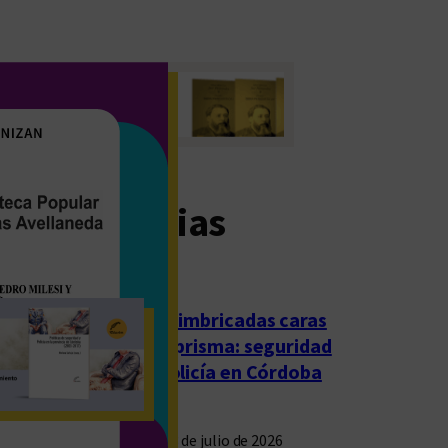
imas noticias
Las imbricadas caras
del prisma: seguridad
y policía en Córdoba
23 de julio de 2026