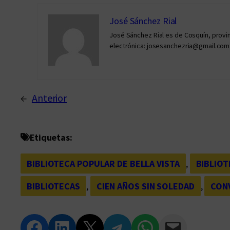
José Sánchez Rial
José Sánchez Rial es de Cosquín, provin
electrónica: josesanchezria@gmail.com
←
Anterior
Etiquetas:
BIBLIOTECA POPULAR DE BELLA VISTA
, 
BIBLIOT
BIBLIOTECAS
, 
CIEN AÑOS SIN SOLEDAD
, 
CON
Compartir en Facebook
Compartir en LinkedIn
Compartir en Twitter
Compartir en Telegram
Compartir en WhatsApp
Compartir vía Email