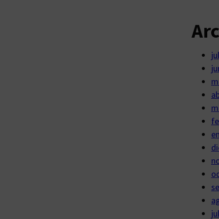
Ar
ju
ju
m
ab
m
fe
e
di
n
o
s
a
ju