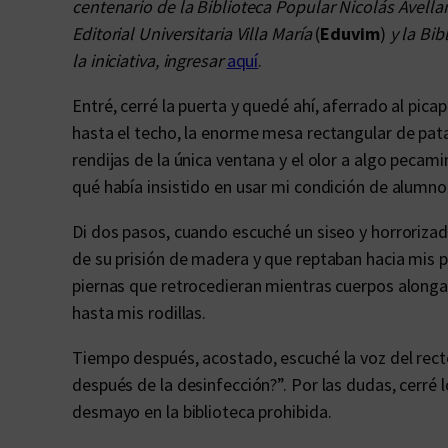
centenario de la Biblioteca Popular Nicolás Avella
Editorial Universitaria Villa María
(
Eduvim
)
y la Bib
la iniciativa, ingresar
aquí
.
Entré, cerré la puerta y quedé ahí, aferrado al pic
hasta el techo, la enorme mesa rectangular de patas
rendijas de la única ventana y el olor a algo pecam
qué había insistido en usar mi condición de alumno
Di dos pasos, cuando escuché un siseo y horrorizad
de su prisión de madera y que reptaban hacia mis pie
piernas que retrocedieran mientras cuerpos along
hasta mis rodillas.
Tiempo después, acostado, escuché la voz del recto
después de la desinfección?”. Por las dudas, cerré
desmayo en la biblioteca prohibida.