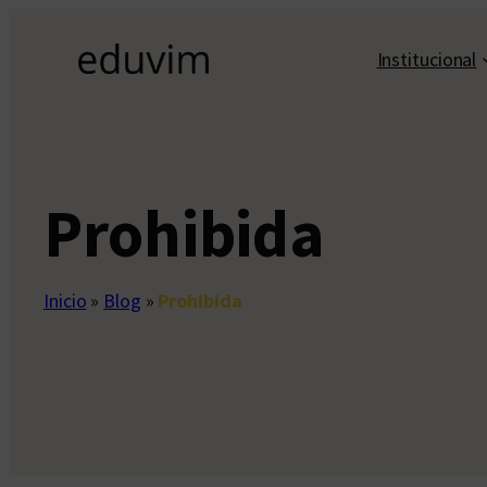
Saltar
al
Institucional
contenido
Prohibida
Inicio
»
Blog
»
Prohibida