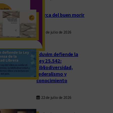
Acerca del buen morir
23 de julio de 2026
Eduvim defiende la
Ley 25.542:
bibliodiversidad,
federalismo y
conocimiento
22 de julio de 2026