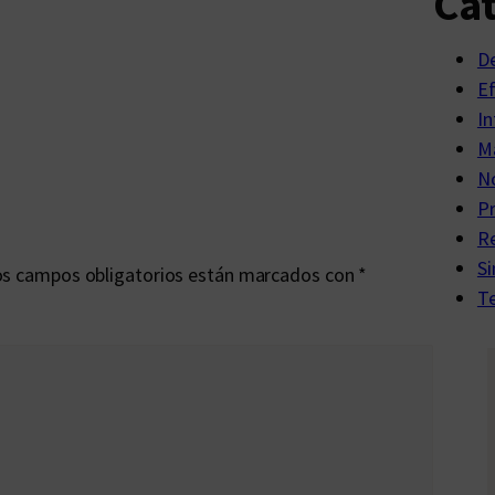
Cat
D
E
In
Ma
No
P
R
Si
s campos obligatorios están marcados con
*
Te