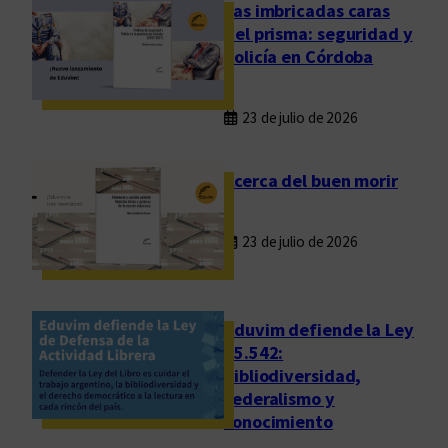
s
Las imbricadas caras
p
del prisma: seguridad y
o
policía en Córdoba
n
s
23 de julio de 2026
o
r
d
Acerca del buen morir
e
l
23 de julio de 2026
F
e
s
t
Eduvim defiende la Ley
i
25.542:
bibliodiversidad,
v
federalismo y
a
conocimiento
l