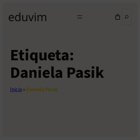
Saltar
Buscar
al
contenido
Etiqueta:
Daniela Pasik
Inicio
»
Daniela Pasik