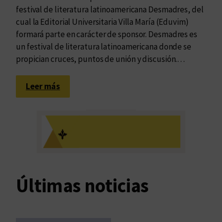
festival de literatura latinoamericana Desmadres, del
cual la Editorial Universitaria Villa María (Eduvim)
formará parte en carácter de sponsor. Desmadres es
un festival de literatura latinoamericana donde se
propician cruces, puntos de unión y discusión.…
:
Leer más
E
d
u
v
i
m
s
Últimas noticias
e
r
á