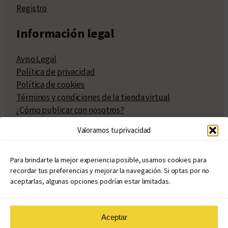
Registro
Información legal
Aviso Legal
Política de privacidad
Política de cookies
Términos y condiciones de la tienda virtual
¿Cómo publicar con nosotros?
Compra y venta de derechos
Valoramos tu privacidad
Políticas de publicación
Facturación
Políticas de coedición
Para brindarte la mejor experiencia posible, usamos cookies para
recordar tus preferencias y mejorar la navegación. Si optas por no
Atribuciones
aceptarlas, algunas opciones podrían estar limitadas.
Aceptar
© Copyright 2020 – 2026