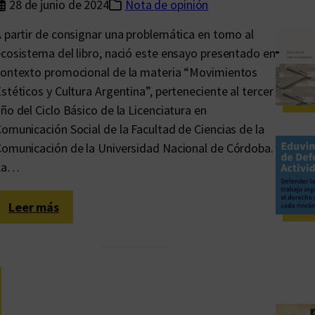
28 de junio de 2024
Nota de opinión
 partir de consignar una problemática en torno al
cosistema del libro, nació este ensayo presentado en
ontexto promocional de la materia “Movimientos
stéticos y Cultura Argentina”, perteneciente al tercer
ño del Ciclo Básico de la Licenciatura en
omunicación Social de la Facultad de Ciencias de la
omunicación de la Universidad Nacional de Córdoba.
La…
:
Leer más
A
u
d
i
o