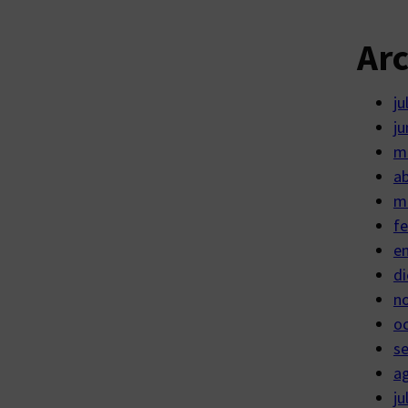
Ar
ju
ju
m
ab
m
fe
e
di
n
o
s
a
ju