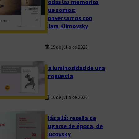
Todas las memorias
que somos:
conversamos con
Clara Klimovsky
19 de julio de 2026
La luminosidad de una
propuesta
16 de julio de 2026
Más allá: reseña de
Fugarse de época, de
Rucovsky