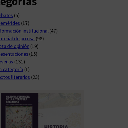
egorías
ebates
(5)
femérides
(17)
formación institucional
(47)
terial de prensa
(98)
ta de opinión
(19)
resentaciones
(15)
eseñas
(131)
n categoría
(1)
xtos literarios
(23)