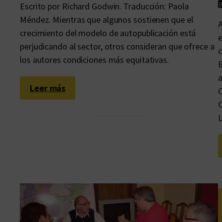
Escrito por Richard Godwin. Traducción: Paola
Méndez. Mientras que algunos sostienen que el
A
crecimiento del modelo de autopublicación está
e
perjudicando al sector, otros consideran que ofrece a
c
los autores condiciones más equitativas.
E
a
:
Leer más
C
¿
C
S
o
n
d
e
m
a
s
i