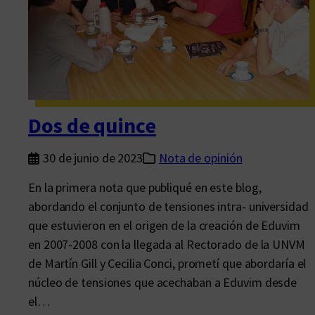
a
d
o
s
l
i
Dos de quince
b
r
30 de junio de 2023
Nota de opinión
o
En la primera nota que publiqué en este blog,
s
abordando el conjunto de tensiones intra- universidad
?
que estuvieron en el origen de la creación de Eduvim
o
en 2007-2008 con la llegada al Rectorado de la UNVM
¿
de Martín Gill y Cecilia Conci, prometí que abordaría el
P
núcleo de tensiones que acechaban a Eduvim desde
o
el…
c