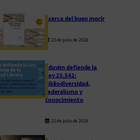
Acerca del buen morir
23 de julio de 2026
Eduvim defiende la
Ley 25.542:
bibliodiversidad,
federalismo y
conocimiento
22 de julio de 2026