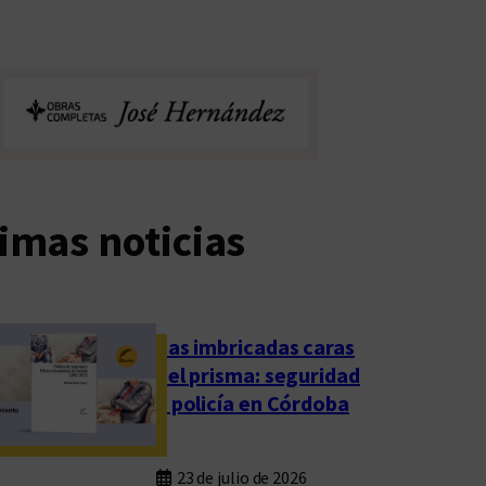
imas noticias
Las imbricadas caras
del prisma: seguridad
y policía en Córdoba
23 de julio de 2026